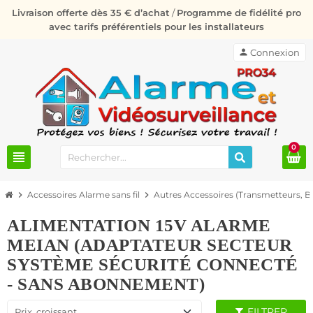
Livraison offerte dès 35 € d’achat
/
Programme de fidélité pro
avec tarifs préférentiels pour les installateurs
person
Connexion
0
view_headline
chevron_right
Accessoires Alarme sans fil
chevron_right
Autres Accessoires (Transmetteurs, Ba
ALIMENTATION 15V ALARME
MEIAN (ADAPTATEUR SECTEUR
SYSTÈME SÉCURITÉ CONNECTÉ
- SANS ABONNEMENT)
FILTRER
Prix, croissant