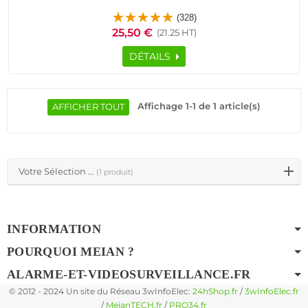
Ethernet TCP Réseau GSM Adaptateur Secteur AC-DC 220V
(328)
15V 2000mA 868MHz Cave Garage Sous-Sol
25,50 €
(21.25 HT)
DÉTAILS
Affichage 1-1 de 1 article(s)
AFFICHER TOUT
Votre Sélection ...
(1 produit)
INFORMATION
POURQUOI MEIAN ?
ALARME-ET-VIDEOSURVEILLANCE.FR
© 2012 - 2024 Un site du Réseau 3wInfoElec:
24hShop.fr
/
3wInfoElec.fr
/
MeianTECH.fr
/
PRO34.fr