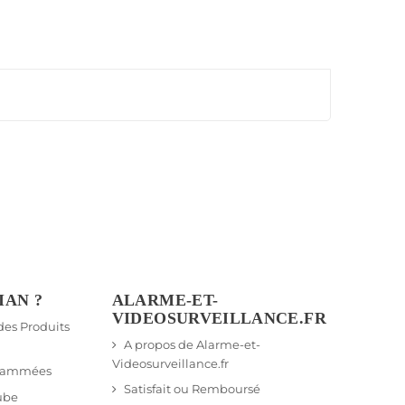
IAN ?
ALARME-ET-
VIDEOSURVEILLANCE.FR
 des Produits
A propos de Alarme-et-
Videosurveillance.fr
grammées
Satisfait ou Remboursé
ube