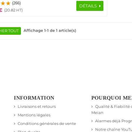
(266)
868MHz 2.4GHz Améliorer Gain Réception GSM
DÉTAILS
€
(20.82 HT)
Affichage 1-1 de 1 article(s)
HER TOUT
INFORMATION
POURQUOI ME
Livraisons et retours
Qualité & Fiabilité
Meian
Mentions légales
Alarmes déjà Pro
Conditions générales de vente
Notre chaîne YouT