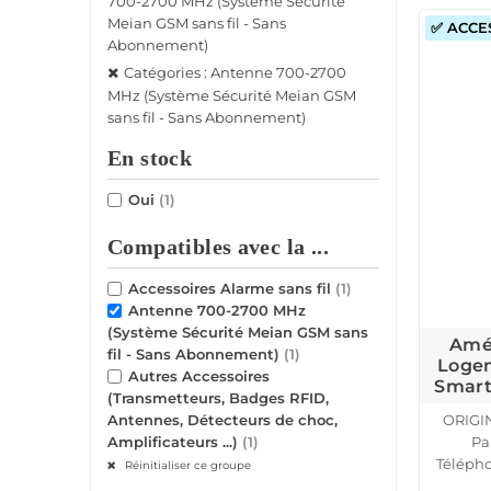
700-2700 MHz (Système Sécurité
Meian GSM sans fil - Sans
✅ ACCE
Abonnement)
Catégories : Antenne 700-2700
MHz (Système Sécurité Meian GSM
sans fil - Sans Abonnement)
En stock
Oui
(1)
Compatibles avec la ...
Accessoires Alarme sans fil
(1)
Antenne 700-2700 MHz
(Système Sécurité Meian GSM sans
Amél
fil - Sans Abonnement)
(1)
Logem
Autres Accessoires
Smart
(Transmetteurs, Badges RFID,
ORIGI
Antennes, Détecteurs de choc,
Pa
Amplificateurs ...)
(1)
Téléph
Réinitialiser ce groupe
Sous-S