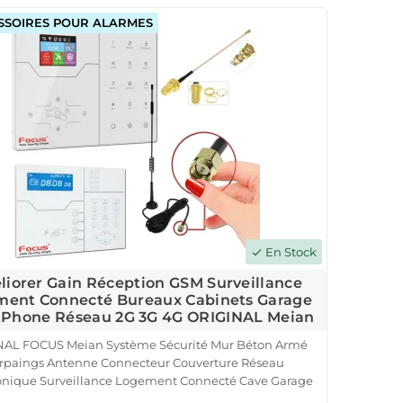
SSOIRES POUR ALARMES
En Stock
check
iorer Gain Réception GSM Surveillance
ent Connecté Bureaux Cabinets Garage
Phone Réseau 2G 3G 4G ORIGINAL Meian
NAL FOCUS Meian Système Sécurité Mur Béton Armé
rpaings Antenne Connecteur Couverture Réseau
onique Surveillance Logement Connecté Cave Garage
ol Centrale Alarme Connectée SmartPhone Ethernet