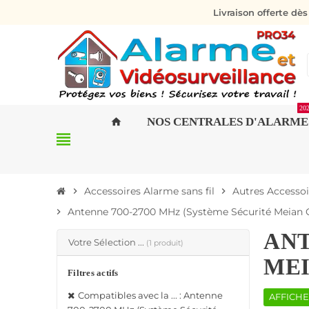
Livraison offerte dè
20
NOS CENTRALES D'ALARME
home
view_headline
Accessoires Alarme sans fil
Autres Accessoi
chevron_right
chevron_right
Antenne 700-2700 MHz (Système Sécurité Meian G
chevron_right
ANT
Votre Sélection ...
(1 produit)
MEI
Filtres actifs
Compatibles avec la ... : Antenne
AFFICHE