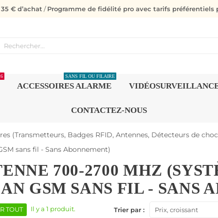
s 35 € d’achat
/
Programme de fidélité pro avec tarifs préférentiels p
26
SANS FIL OU FILAIRE
ACCESSOIRES ALARME
VIDÉOSURVEILLANC
CONTACTEZ-NOUS
res (Transmetteurs, Badges RFID, Antennes, Détecteurs de choc, 
SM sans fil - Sans Abonnement)
ENNE 700-2700 MHZ (SYS
AN GSM SANS FIL - SANS
Il y a 1 produit.
R TOUT
Trier par :
Prix, croissant