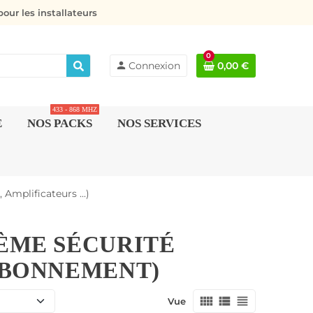
our les installateurs
0
person
Connexion
0,00 €
433 - 868 MHZ
E
NOS PACKS
NOS SERVICES
Amplificateurs ...)
TÈME SÉCURITÉ
 ABONNEMENT)
view_comfy
view_list
view_headline
Vue