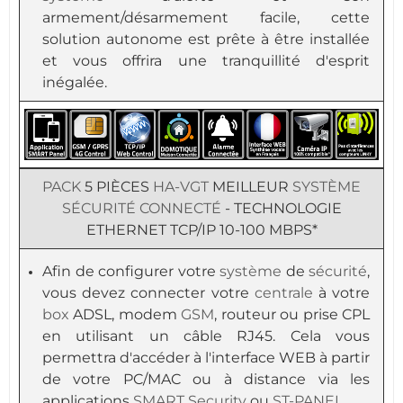
armement/désarmement facile, cette
solution autonome est prête à être installée
et vous offrira une tranquillité d'esprit
inégalée.
PACK
5 PIÈCES
HA-VGT
MEILLEUR
SYSTÈME
SÉCURITÉ
CONNECTÉ
- TECHNOLOGIE
ETHERNET TCP/IP 10-100 MBPS*
Afin de configurer votre
système
de
sécurité
,
vous devez connecter votre
centrale
à votre
box
ADSL, modem
GSM
, routeur ou prise CPL
en utilisant un câble RJ45. Cela vous
permettra d'accéder à l'interface WEB à partir
de votre PC/MAC ou à distance via les
applications
SMART Security
ou
ST-PANEL
.