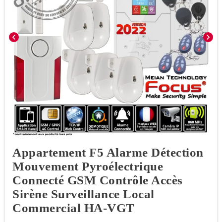
chevron_left
chevron_right
Appartement F5 Alarme Détection
Mouvement Pyroélectrique
Connecté GSM Contrôle Accès
Sirène Surveillance Local
Commercial HA-VGT