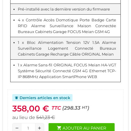
Pré-installé avec la dernière version du firmware
4 x
Contrôle Accès Domotique Porte Badge Carte
RFID Alarme Surveillance Maison Connectée
Bureaux Cabinets Garage FOCUS Meian GSM 4G
1 x
Bloc Alimentation Tension 12V 1.5A Alarme
Surveillance Logement Connecté Bureaux
Cabinets Garage Recharge Câble ORIGINAL Meian
1 x
Alarme Sans-fil ORIGINAL FOCUS Meian HA-VGT
Système Sécurité Connecté GSM 4G Ethernet TCP-
IP 868MHz Application SmartPhone WEB
Derniers articles en stock
notifications_active
358,00 €
TTC
(298.33
)
HT
au lieu de
541,23 €
shopping_cart
AJOUTER AU PANIER
remove
add