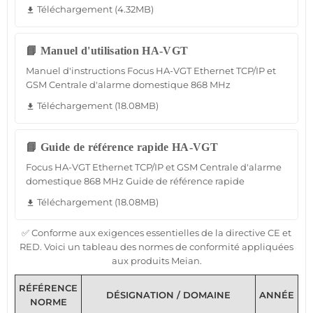
Téléchargement (4.32MB)
file_download
📘 Manuel d'utilisation HA-VGT
Manuel d'instructions Focus HA-VGT Ethernet TCP/IP et
GSM Centrale d'alarme domestique 868 MHz
Téléchargement (18.08MB)
file_download
📘 Guide de référence rapide HA-VGT
Focus HA-VGT Ethernet TCP/IP et GSM Centrale d'alarme
domestique 868 MHz Guide de référence rapide
Téléchargement (18.08MB)
file_download
✅ Conforme aux exigences essentielles de la directive CE et
RED. Voici un tableau des normes de conformité appliquées
aux produits Meian.
RÉFÉRENCE
DÉSIGNATION / DOMAINE
ANNÉE
NORME