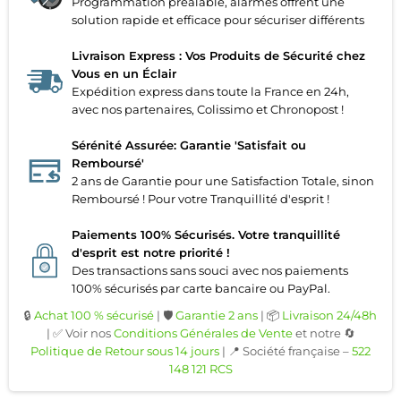
Programmation préalable, alarmes offrent une
solution rapide et efficace pour sécuriser différents
Livraison Express : Vos Produits de Sécurité chez
Vous en un Éclair
Expédition express dans toute la France en 24h,
avec nos partenaires, Colissimo et Chronopost !
Sérénité Assurée: Garantie 'Satisfait ou
Remboursé'
2 ans de Garantie pour une Satisfaction Totale, sinon
Remboursé ! Pour votre Tranquillité d'esprit !
Paiements 100% Sécurisés. Votre tranquillité
d'esprit est notre priorité !
Des transactions sans souci avec nos paiements
100% sécurisés par carte bancaire ou PayPal.
🔒
Achat 100 % sécurisé
| 🛡️
Garantie 2 ans
| 📦
Livraison 24/48h
| ✅ Voir nos
Conditions Générales de Vente
et notre 🔄
Politique de Retour sous 14 jours
| 📍 Société française –
522
148 121 RCS