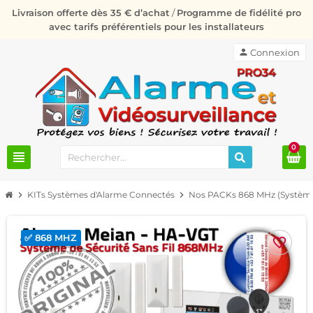
Livraison offerte dès 35 € d’achat
/
Programme de fidélité pro
avec tarifs préférentiels pour les installateurs
person
Connexion
0
view_headline
chevron_right
KITs Systèmes d'Alarme Connectés
chevron_right
Nos PACKs 868 MHz (Système
✅ 868 MHZ
favorite_border