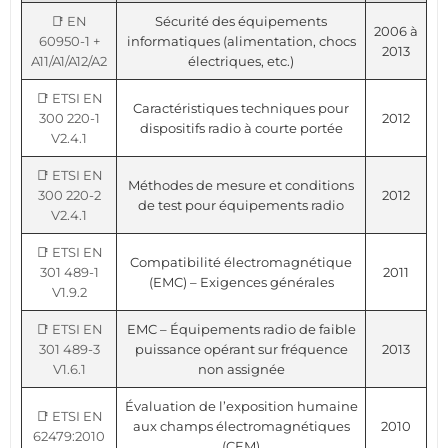
📑 EN
Sécurité des équipements
2006 à
60950-1 +
informatiques (alimentation, chocs
2013
A11/A1/A12/A2
électriques, etc.)
📑 ETSI EN
Caractéristiques techniques pour
300 220-1
2012
dispositifs radio à courte portée
V2.4.1
📑 ETSI EN
Méthodes de mesure et conditions
300 220-2
2012
de test pour équipements radio
V2.4.1
📑 ETSI EN
Compatibilité électromagnétique
301 489-1
2011
(EMC) – Exigences générales
V1.9.2
📑 ETSI EN
EMC – Équipements radio de faible
301 489-3
puissance opérant sur fréquence
2013
V1.6.1
non assignée
Évaluation de l’exposition humaine
📑 ETSI EN
aux champs électromagnétiques
2010
62479:2010
(CEM)