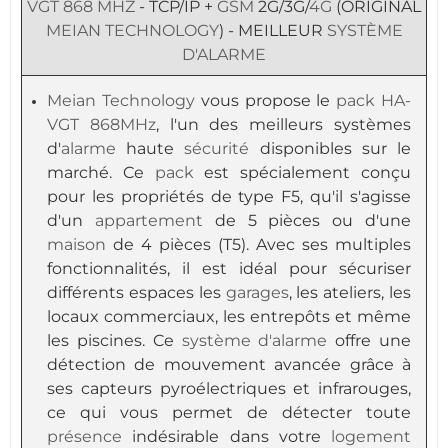
VGT
868 MHZ
- TCP/IP +
GSM
2G/3G/
4G
(ORIGINAL
MEIAN TECHNOLOGY
) - MEILLEUR
SYSTÈME
D'ALARME
Meian Technology
vous propose le
pack
HA-
VGT
868MHz
, l'un des meilleurs systèmes
d'
alarme
haute
sécurité
disponibles sur le
marché. Ce
pack
est spécialement conçu
pour les propriétés de type F5, qu'il s'agisse
d'un
appartement
de 5 pièces ou d'une
maison
de 4 pièces (T5). Avec ses multiples
fonctionnalités, il est idéal pour sécuriser
différents espaces les
garages
, les ateliers, les
locaux commerciaux, les entrepôts et même
les piscines. Ce
système d'alarme
offre une
détection de mouvement avancée grâce à
ses capteurs pyroélectriques et infrarouges,
ce qui vous permet de détecter toute
présence
indésirable dans votre
logement