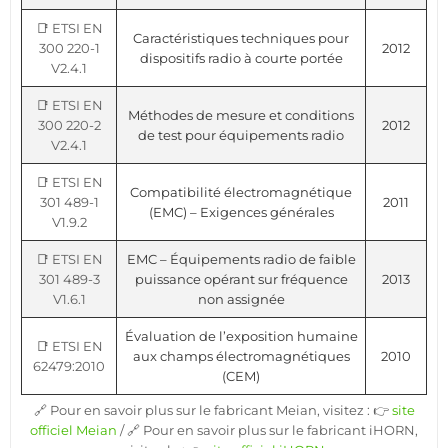
📑 ETSI EN
Caractéristiques techniques pour
300 220-1
2012
dispositifs radio à courte portée
V2.4.1
📑 ETSI EN
Méthodes de mesure et conditions
300 220-2
2012
de test pour équipements radio
V2.4.1
📑 ETSI EN
Compatibilité électromagnétique
301 489-1
2011
(EMC) – Exigences générales
V1.9.2
📑 ETSI EN
EMC – Équipements radio de faible
301 489-3
puissance opérant sur fréquence
2013
V1.6.1
non assignée
Évaluation de l’exposition humaine
📑 ETSI EN
aux champs électromagnétiques
2010
62479:2010
(CEM)
🔗 Pour en savoir plus sur le fabricant Meian, visitez : 👉
site
officiel Meian
/ 🔗 Pour en savoir plus sur le fabricant iHORN,