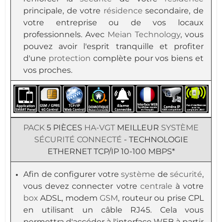
principale, de votre
résidence
secondaire, de
votre entreprise ou de vos locaux
professionnels. Avec
Meian Technology
, vous
pouvez avoir l'esprit tranquille et profiter
d'une
protection
complète pour vos biens et
vos proches.
PACK
5 PIÈCES
HA-VGT
MEILLEUR
SYSTÈME
SÉCURITÉ
CONNECTÉ
- TECHNOLOGIE
ETHERNET TCP/IP 10-100 MBPS*
Afin de configurer votre
système
de
sécurité
,
vous devez connecter votre
centrale
à votre
box
ADSL, modem
GSM
, routeur ou prise CPL
en utilisant un câble RJ45. Cela vous
permettra d'accéder à l'interface WEB à partir