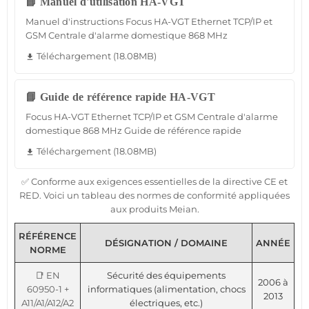
📘 Manuel d'utilisation HA-VGT
Manuel d'instructions Focus HA-VGT Ethernet TCP/IP et
GSM Centrale d'alarme domestique 868 MHz
Téléchargement (18.08MB)
file_download
📘 Guide de référence rapide HA-VGT
Focus HA-VGT Ethernet TCP/IP et GSM Centrale d'alarme
domestique 868 MHz Guide de référence rapide
Téléchargement (18.08MB)
file_download
✅ Conforme aux exigences essentielles de la directive CE et
RED. Voici un tableau des normes de conformité appliquées
aux produits Meian.
RÉFÉRENCE
DÉSIGNATION / DOMAINE
ANNÉE
NORME
📑 EN
Sécurité des équipements
2006 à
60950-1 +
informatiques (alimentation, chocs
2013
A11/A1/A12/A2
électriques, etc.)