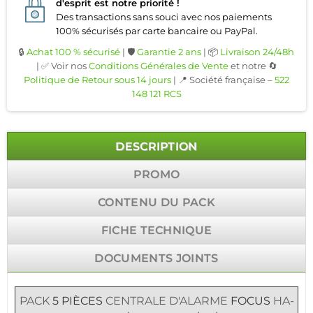
d'esprit est notre priorité !
Des transactions sans souci avec nos paiements
100% sécurisés par carte bancaire ou PayPal.
🔒
Achat 100 % sécurisé
| 🛡️
Garantie 2 ans
| 📦
Livraison 24/48h
| ✅ Voir nos
Conditions Générales de Vente
et notre 🔄
Politique de Retour sous 14 jours
| 📍 Société française –
522
148 121 RCS
DESCRIPTION
PROMO
CONTENU DU PACK
FICHE TECHNIQUE
DOCUMENTS JOINTS
PACK
5 PIÈCES
CENTRALE D'ALARME
FOCUS
HA-