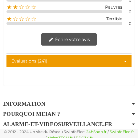
0
★★☆☆☆
Pauvres
0
★☆☆☆☆
Terrible
0
Écrire votre avis
Évaluations (241)
INFORMATION
POURQUOI MEIAN ?
ALARME-ET-VIDEOSURVEILLANCE.FR
© 2012 - 2024 Un site du Réseau 3wInfoElec:
24hShop.fr
/
3wInfoElec.fr