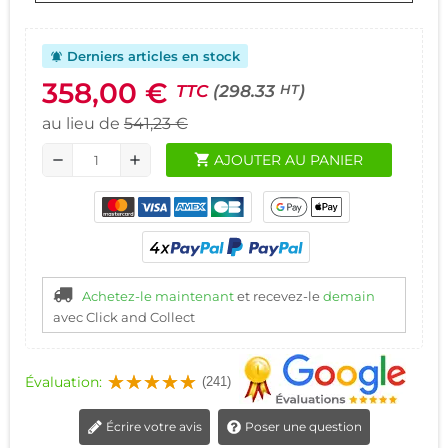
Derniers articles en stock
notifications_active
358,00 €
TTC
(298.33
)
HT
au lieu de
541,23 €
shopping_cart
AJOUTER AU PANIER
remove
add
Achetez-le maintenant
et recevez-le
demain
avec Click and Collect
Évaluation:
(241)
Écrire votre avis
Poser une question