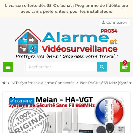
Livraison offerte dès 35 € d’achat
/
Programme de fidélité pro
avec tarifs préférentiels pour les installateurs
person
Connexion
0
view_headline
chevron_right
KITs Systèmes d'Alarme Connectés
chevron_right
Nos PACKs 868 MHz (Système
✅ 868 MHZ
favorite_border