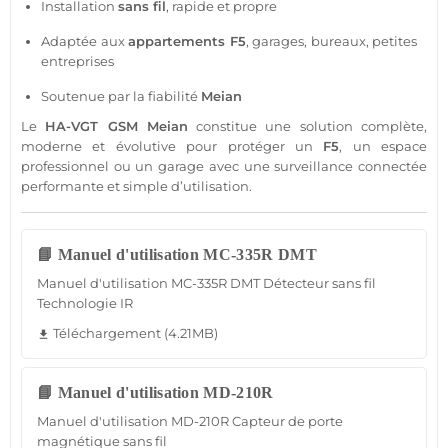
Installation
sans fil
, rapide et propre
Adaptée aux
appartements
F5
,
garages
,
bureaux
, petites
entreprises
Soutenue par la fiabilité
Meian
Le
HA-VGT
GSM
Meian
constitue une solution complète,
moderne et évolutive pour
protéger
un
F5
, un espace
professionnel
ou un
garage
avec une
surveillance
connectée
performante et simple d’utilisation.
📘 Manuel d'utilisation MC-335R DMT
Manuel d'utilisation MC-335R DMT Détecteur sans fil
Technologie IR
Téléchargement (4.21MB)
file_download
📘 Manuel d'utilisation MD-210R
Manuel d'utilisation MD-210R Capteur de porte
magnétique sans fil