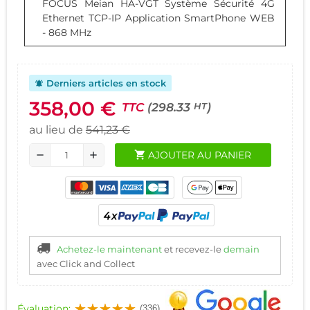
FOCUS Meian
HA-VGT Système Sécurité 4G
Ethernet TCP-IP Application SmartPhone WEB
- 868 MHz
Derniers articles en stock
notifications_active
358,00 €
TTC
(298.33
)
HT
au lieu de
541,23 €
shopping_cart
AJOUTER AU PANIER
remove
add
Achetez-le maintenant
et recevez-le
demain
avec Click and Collect
Évaluation:
(336)