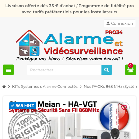
Livraison offerte dès 35 € d’achat
/
Programme de fidélité pro
avec tarifs préférentiels pour les installateurs
person
Connexion
0
view_headline
chevron_right
KITs Systèmes d'Alarme Connectés
chevron_right
Nos PACKs 868 MHz (Système
✅ 868 MHZ
favorite_border