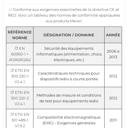
✅ Conforme aux exigences essentielles de la directive CE et
RED. Voici un tableau des normes de conformité appliquées
aux produits Meian.
RÉFÉRENCE
DÉSIGNATION / DOMAINE
ANNÉE
NORME
📑 EN
Sécurité des équipements
2006 à
60950-1 +
informatiques (alimentation, chocs
2013
A11/A1/A12/A2
électriques, etc.)
📑 ETSI EN
Caractéristiques techniques pour
300 220-1
2012
dispositifs radio à courte portée
V2.4.1
📑 ETSI EN
Méthodes de mesure et conditions
300 220-2
2012
de test pour équipements radio
V2.4.1
📑 ETSI EN
Compatibilité électromagnétique
301 489-1
2011
(EMC) – Exigences générales
V1.9.2