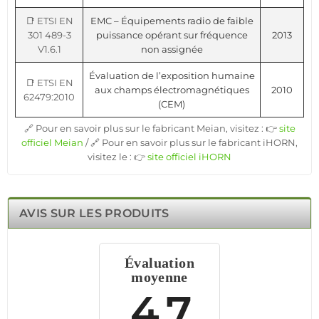
📑 ETSI EN
EMC – Équipements radio de faible
301 489-3
puissance opérant sur fréquence
2013
V1.6.1
non assignée
Évaluation de l’exposition humaine
📑 ETSI EN
aux champs électromagnétiques
2010
62479:2010
(CEM)
🔗 Pour en savoir plus sur le fabricant Meian, visitez : 👉
site
officiel Meian
/ 🔗 Pour en savoir plus sur le fabricant iHORN,
visitez le : 👉
site officiel iHORN
AVIS SUR LES PRODUITS
Évaluation
moyenne
4.7