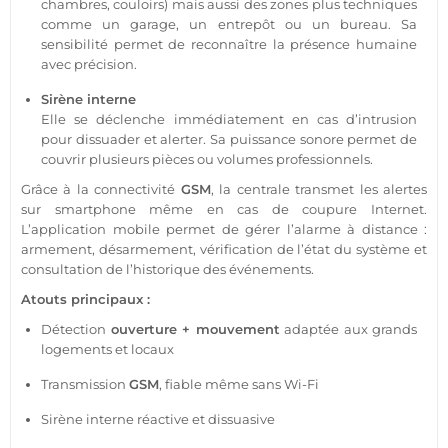
chambres, couloirs) mais aussi des zones plus techniques
comme un
garage
, un entrepôt ou un
bureau
. Sa
sensibilité permet de reconnaître la
présence
humaine
avec précision.
Sirène
interne
Elle se déclenche immédiatement en cas d’intrusion
pour dissuader et alerter. Sa puissance sonore permet de
couvrir plusieurs pièces ou volumes professionnels.
Grâce à la connectivité
GSM
, la
centrale
transmet les alertes
sur
smartphone
même en cas de coupure Internet.
L’
application
mobile permet de gérer l’
alarme
à distance :
armement, désarmement, vérification de l’état du
système
et
consultation de l’historique des événements.
Atouts principaux :
Détection
ouverture + mouvement
adaptée aux grands
logements et locaux
Transmission
GSM
,
fiable
même sans Wi-Fi
Sirène
interne réactive et dissuasive