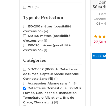
Dom
Sécuri
OUI
(5)
Déte
Type de Protection
Connect
GSM 4
150-200 mètres (possibilité
Sonde 
d'extension)
(4)
120-150 mètres (possibilité
d'extension)
(1)
27,50 
100-120 mètres (possibilité
d'extension)
(1)
✅ 868 
Catégories
MD-2105R (868MHz Détecteurs
de fumée, Capteur Sonde Incendie
Connecté Sans-Fil)
(1)
Accessoires Alarme sans fil
(6)
Détecteurs Domestique (868MHz
Fumée, Gaz, Incendie, Inondation,
Température, Vibrations, Bris de
Glace, Chocs etc...)
(6)