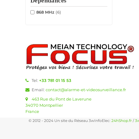
Dépendances
868 MHz
(6)
Tel:
+33 781 01 15 53
Email:
contact@alarme-et-videosurveillance.fr
463 Rue du Pont de Laverune
34070 Montpellier
France
© 2012 - 2024 Un site du Réseau 3wInfoElec:
24hShop.fr
/
3w