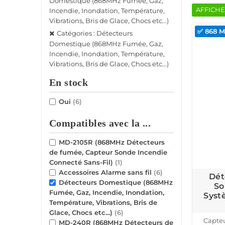
Domestique (868MHz Fumée, Gaz,
AFFICHE
Incendie, Inondation, Température,
Vibrations, Bris de Glace, Chocs etc...)
✅ 868 
Catégories : Détecteurs
Domestique (868MHz Fumée, Gaz,
Incendie, Inondation, Température,
Vibrations, Bris de Glace, Chocs etc...)
En stock
Oui
(6)
Compatibles avec la ...
MD-2105R (868MHz Détecteurs
de fumée, Capteur Sonde Incendie
Connecté Sans-Fil)
(1)
Accessoires Alarme sans fil
(6)
Dét
Détecteurs Domestique (868MHz
So
Fumée, Gaz, Incendie, Inondation,
Syst
Température, Vibrations, Bris de
Glace, Chocs etc...)
(6)
Capteu
MD-240R (868MHz Détecteurs de