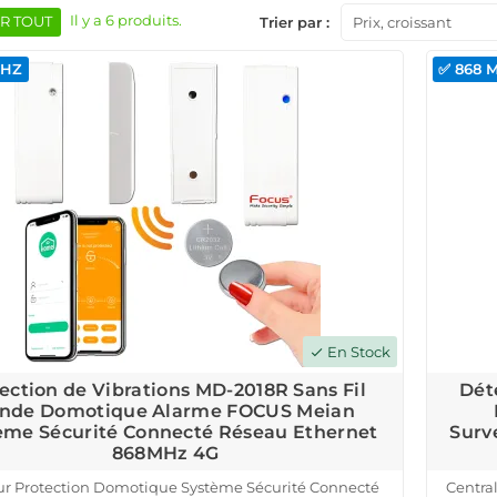
Il y a 6 produits.
R TOUT
Trier par :
Prix, croissant
MHZ
✅ 868 
En Stock
check
ection de Vibrations MD-2018R Sans Fil
Dét
nde Domotique Alarme FOCUS Meian
ème Sécurité Connecté Réseau Ethernet
Surv
868MHz 4G
r Protection Domotique Système Sécurité Connecté
Centra