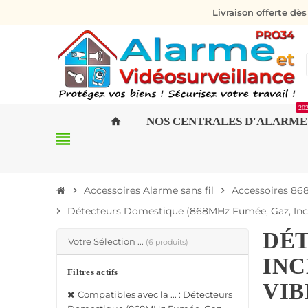
Livraison offerte dè
20
NOS CENTRALES D'ALARME
home
view_headline
Accessoires Alarme sans fil
Accessoires 86
chevron_right
chevron_right
Détecteurs Domestique (868MHz Fumée, Gaz, Incendi
chevron_right
DÉT
Votre Sélection ...
(6 produits)
INC
Filtres actifs
VIB
Compatibles avec la ... : Détecteurs