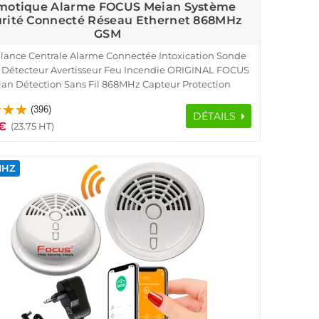
motique Alarme FOCUS Meian Système
rité Connecté Réseau Ethernet 868MHz
GSM
llance Centrale Alarme Connectée Intoxication Sonde
Détecteur Avertisseur Feu Incendie ORIGINAL FOCUS
an Détection Sans Fil 868MHz Capteur Protection
ique SmartPhone Réseau Ethernet IP GSM Système
(396)
Sécurité Connecté Cave Garage Sous-Sol
DÉTAILS
€
(23.75 HT)
MHZ