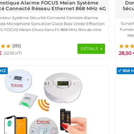
otique Alarme FOCUS Meian Système
Do
té Connecté Réseau Ethernet 868 MHz 4G
Sécu
cteur Système Sécurité Connecté Centrale Alarme
Survei
ée Microphone Sons éclat Glace Baie Vitrée Effraction
Fumée 
G FOCUS Meian Chocs Sans Fil 868 MHz Bris de vitre
Mei
Vibrations ORIGINAL Surveillance Détection Réseau
Domot
Ethernet IP Alerte Fenêtres
(282)
DÉTAILS
€
28,50 
(22.92 HT)
MHZ
✅ 868 