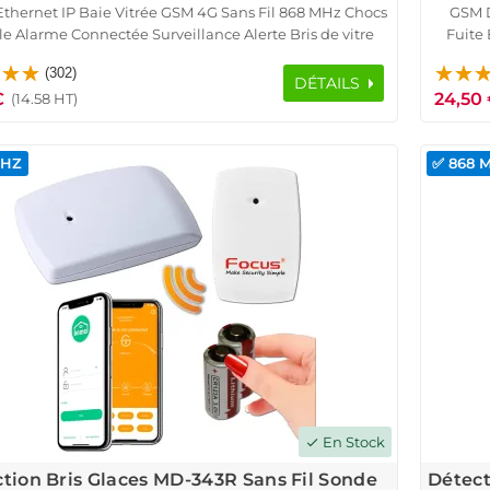
thernet IP Baie Vitrée GSM 4G Sans Fil 868 MHz Chocs
GSM D
le Alarme Connectée Surveillance Alerte Bris de vitre
Fuite
 ORIGINAL Sonde Vibrations FOCUS Meian Effraction
Maiso
(302)
Détecteur Détection
DÉTAILS
€
24,50
(14.58 HT)
MHZ
✅ 868 
En Stock
check
tion Bris Glaces MD-343R Sans Fil Sonde
Détect