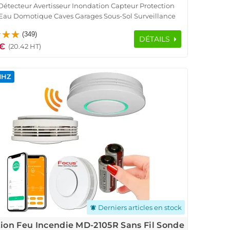
étecteur Avertisseur Inondation Capteur Protection
 Eau Domotique Caves Garages Sous-Sol Surveillance
n Relais Détection Sans Fil 868MHz ORIGINAL FOCUS
(349)
Meian Système Sécurité Connecté
DÉTAILS
 €
(20.42 HT)
MHZ
Derniers articles en stock
notifications_active
ion Feu Incendie MD-2105R Sans Fil Sonde