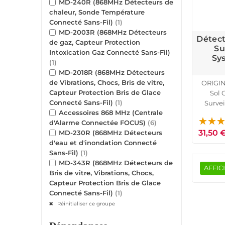
MD-240R (868MHz Détecteurs de
chaleur, Sonde Température
Connecté Sans-Fil)
(1)
MD-2003R (868MHz Détecteurs
Détect
de gaz, Capteur Protection
Su
Intoxication Gaz Connecté Sans-Fil)
Sy
(1)
MD-2018R (868MHz Détecteurs
de Vibrations, Chocs, Bris de vitre,
ORIGIN
Capteur Protection Bris de Glace
Sol 
Connecté Sans-Fil)
(1)
Surve
Accessoires 868 MHz (Centrale
Connect
d'Alarme Connectée FOCUS)
(6)
31,50 
MD-230R (868MHz Détecteurs
d'eau et d'inondation Connecté
Sans-Fil)
(1)
MD-343R (868MHz Détecteurs de
AFFIC
Bris de vitre, Vibrations, Chocs,
Capteur Protection Bris de Glace
Connecté Sans-Fil)
(1)
Réinitialiser ce groupe