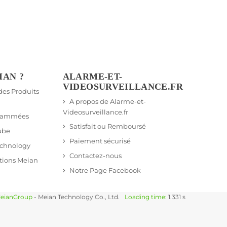
IAN ?
ALARME-ET-
VIDEOSURVEILLANCE.FR
 des Produits
A propos de Alarme-et-
Videosurveillance.fr
grammées
Satisfait ou Remboursé
ube
Paiement sécurisé
echnology
Contactez-nous
tions Meian
Notre Page Facebook
eianGroup
- Meian Technology Co., Ltd.
Loading time:
1.331 s