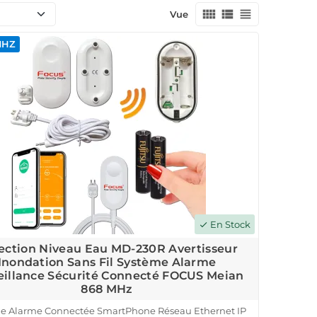
view_comfy
view_list
view_headline
Vue
MHZ
En Stock
check
ection Niveau Eau MD-230R Avertisseur
Inondation Sans Fil Système Alarme
eillance Sécurité Connecté FOCUS Meian
868 MHz
le Alarme Connectée SmartPhone Réseau Ethernet IP