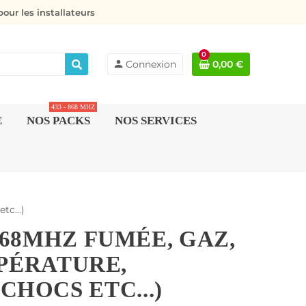
our les installateurs
0
person
Connexion
0,00 €
433 - 868 MHZ
E
NOS PACKS
NOS SERVICES
tc...)
68MHZ FUMÉE, GAZ,
MPÉRATURE,
CHOCS ETC...)