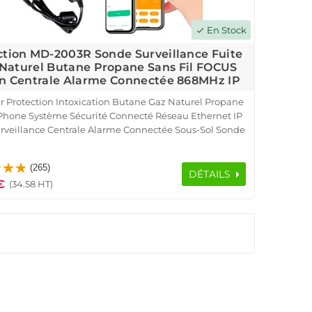
En Stock
check
tion MD-2003R Sonde Surveillance Fuite
Naturel Butane Propane Sans Fil FOCUS
n Centrale Alarme Connectée 868MHz IP
r Protection Intoxication Butane Gaz Naturel Propane
hone Système Sécurité Connecté Réseau Ethernet IP
veillance Centrale Alarme Connectée Sous-Sol Sonde
 Sans Fil 868MHz ORIGINAL FOCUS Meian Avertisseur
Détecteur Domotique
(265)
DÉTAILS
€
(34.58 HT)