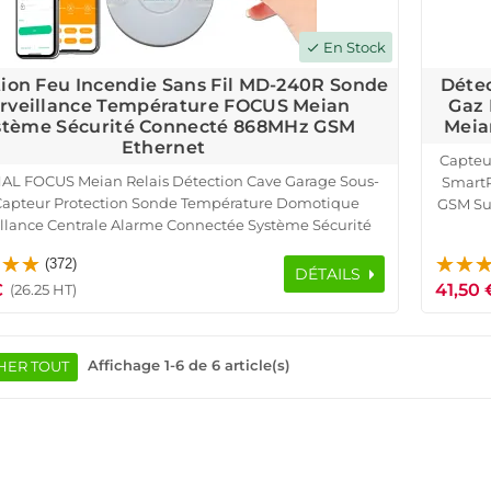
En Stock
check
ion Feu Incendie Sans Fil MD-240R Sonde
Détec
rveillance Température FOCUS Meian
Gaz 
stème Sécurité Connecté 868MHz GSM
Meia
Ethernet
Capteu
AL FOCUS Meian Relais Détection Cave Garage Sous-
SmartP
Capteur Protection Sonde Température Domotique
GSM Sur
illance Centrale Alarme Connectée Système Sécurité
Fuite
é Sans Fil 868MHz Détecteur Avertisseur Feu Incendie
(372)
SmartPhone Réseau Ethernet IP GSM
DÉTAILS
€
41,50 
(26.25 HT)
Affichage 1-6 de 6 article(s)
HER TOUT