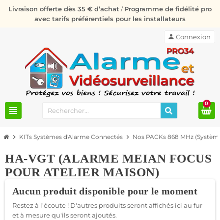
Livraison offerte dès 35 € d’achat
/
Programme de fidélité pro
avec tarifs préférentiels pour les installateurs
person
Connexion
0
view_headline
chevron_right
KITs Systèmes d'Alarme Connectés
chevron_right
Nos PACKs 868 MHz (Système
HA-VGT (ALARME MEIAN FOCUS
POUR ATELIER MAISON)
Aucun produit disponible pour le moment
Restez à l'écoute ! D'autres produits seront affichés ici au fur
et à mesure qu'ils seront ajoutés.