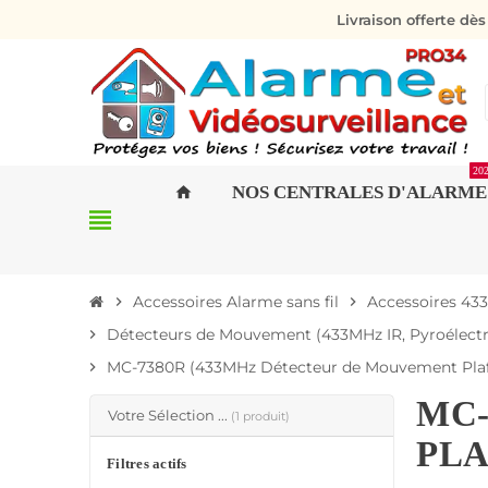
Livraison offerte dè
20
NOS CENTRALES D'ALARME
home
view_headline
Accessoires Alarme sans fil
Accessoires 43
chevron_right
chevron_right
Détecteurs de Mouvement (433MHz IR, Pyroélectriq
chevron_right
MC-7380R (433MHz Détecteur de Mouvement Plafo
chevron_right
MC-
Votre Sélection ...
(1 produit)
PLA
Filtres actifs