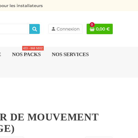
our les installateurs
0
person
Connexion
0,00 €
433 - 868 MHZ
E
NOS PACKS
NOS SERVICES
UR DE MOUVEMENT
GE)