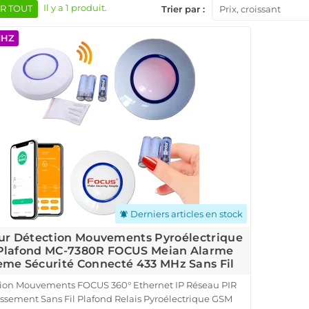
Il y a 1 produit.
R TOUT
Trier par :
Prix, croissant
MHZ
Derniers articles en stock
notifications_active
ur Détection Mouvements Pyroélectrique
Plafond MC-7380R FOCUS Meian Alarme
ème Sécurité Connecté 433 MHz Sans Fil
ion Mouvements FOCUS 360° Ethernet IP Réseau PIR
issement Sans Fil Plafond Relais Pyroélectrique GSM