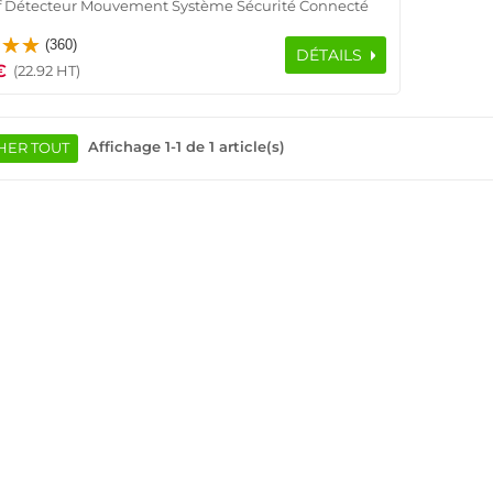
f Détecteur Mouvement Système Sécurité Connecté
tection Radar Immunité Animaux Centrale Alarme
(360)
Connectée Infrarouge Capteur Présence
DÉTAILS
€
(22.92 HT)
Affichage 1-1 de 1 article(s)
HER TOUT