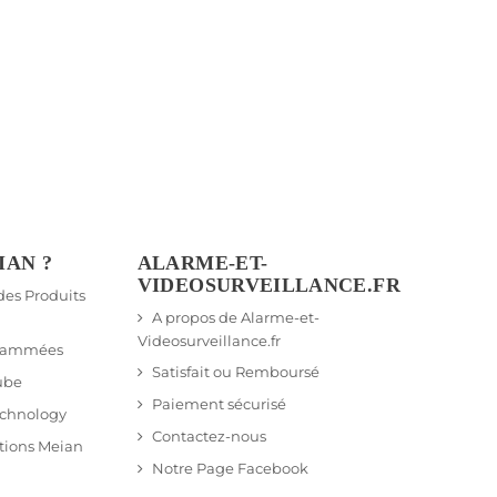
IAN ?
ALARME-ET-
VIDEOSURVEILLANCE.FR
 des Produits
A propos de Alarme-et-
Videosurveillance.fr
grammées
Satisfait ou Remboursé
ube
Paiement sécurisé
echnology
Contactez-nous
tions Meian
Notre Page Facebook