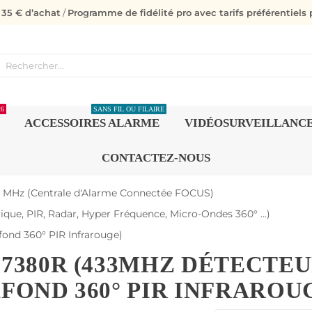
s 35 € d’achat
/
Programme de fidélité pro avec tarifs préférentiels p
26
SANS FIL OU FILAIRE
ACCESSOIRES ALARME
VIDÉOSURVEILLANC
CONTACTEZ-NOUS
3 MHz (Centrale d'Alarme Connectée FOCUS)
ue, PIR, Radar, Hyper Fréquence, Micro-Ondes 360° ...)
nd 360° PIR Infrarouge)
7380R (433MHZ DÉTECTE
FOND 360° PIR INFRAROU