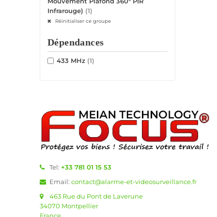
Mouvement Plafond 360° PIR
Infrarouge)
(1)
Réinitialiser ce groupe
Dépendances
433 MHz
(1)
Tel:
+33 781 01 15 53
Email:
contact@alarme-et-videosurveillance.fr
463 Rue du Pont de Laverune
34070 Montpellier
France