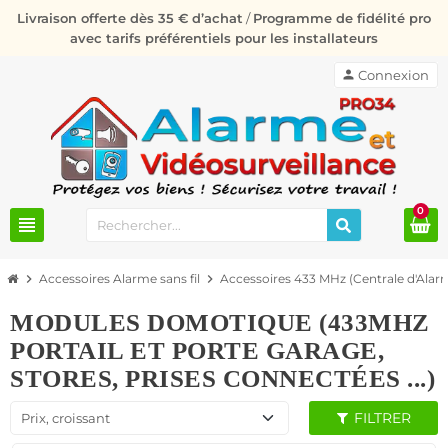
Livraison offerte dès 35 € d’achat
/
Programme de fidélité pro
avec tarifs préférentiels pour les installateurs
person
Connexion
0
view_headline
chevron_right
Accessoires Alarme sans fil
chevron_right
Accessoires 433 MHz (Centrale d'Al
MODULES DOMOTIQUE (433MHZ
PORTAIL ET PORTE GARAGE,
STORES, PRISES CONNECTÉES ...)
FILTRER
Prix, croissant