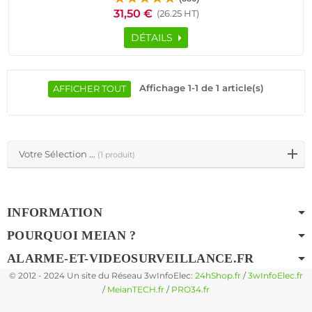
Système Sécurité Téléphone
31,50 €
(26.25 HT)
DÉTAILS
Affichage 1-1 de 1 article(s)
AFFICHER TOUT
Votre Sélection ...
(1 produit)
INFORMATION
POURQUOI MEIAN ?
ALARME-ET-VIDEOSURVEILLANCE.FR
© 2012 - 2024 Un site du Réseau 3wInfoElec:
24hShop.fr
/
3wInfoElec.fr
/
MeianTECH.fr
/
PRO34.fr