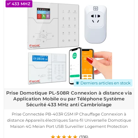
✅ 433 MHZ
Derniers articles en stock
notifications_active
Prise Domotique PL-508R Connexion à distance via
Application Mobile ou par Téléphone Système
Sécurité 433 MHz anti Cambriolage
Prise Connectée PB-403R GSM IP Chauffage Connexion à
distance Appareils électriques Sans-fil Universelle Domotique
Maison 4G Meian Port USB Surveiller Logement Protection
Pilotable avec Télécommande Application Mobile Alarme
(336)