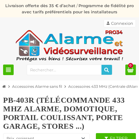
Livraison offerte dès 35 € d’achat
/
Programme de fidélité pro
avec tarifs préférentiels pour les installateurs
person
Connexion
0
view_headline
chevron_right
Accessoires Alarme sans fil
chevron_right
Accessoires 433 MHz (Centrale d'Al
PB-403R (TÉLÉCOMMANDE 433
MHZ ALARME, DOMOTIQUE,
PORTAIL COULISSANT, PORTE
GARAGE, STORES ...)
FILTRER
Prix, croissant