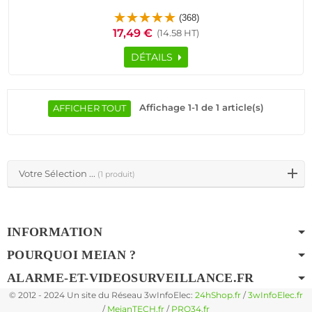
Meian Sous-Sol Activation Transmission Domotique Signal
(368)
Détresse SOS Système Sécurité Connecté
17,49 €
(14.58 HT)
DÉTAILS
Affichage 1-1 de 1 article(s)
AFFICHER TOUT
Votre Sélection ...
(1 produit)
INFORMATION
POURQUOI MEIAN ?
ALARME-ET-VIDEOSURVEILLANCE.FR
© 2012 - 2024 Un site du Réseau 3wInfoElec:
24hShop.fr
/
3wInfoElec.fr
/
MeianTECH.fr
/
PRO34.fr