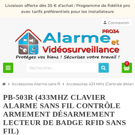
Livraison offerte dès 35 € d’achat
/
Programme de fidélité pro
avec tarifs préférentiels pour les installateurs
person
Connexion
0
view_headline
chevron_right
Accessoires Alarme sans fil
chevron_right
Accessoires 433 MHz (Centrale d'Al
PB-503R (433MHZ CLAVIER
ALARME SANS FIL CONTRÔLE
ARMEMENT DÉSARMEMENT
LECTEUR DE BADGE RFID SANS
FIL)