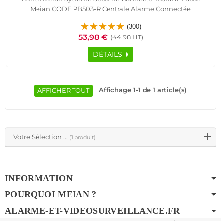
Meian CODE PB503-R Centrale Alarme Connectée
Désactivation Activation Protection Domotique Activer
(300)
Digicode badge IP GSM RFID Bouton Panique Zones
53,98 €
(44.98 HT)
DÉTAILS
Affichage 1-1 de 1 article(s)
AFFICHER TOUT
Votre Sélection ...
(1 produit)
INFORMATION
POURQUOI MEIAN ?
ALARME-ET-VIDEOSURVEILLANCE.FR