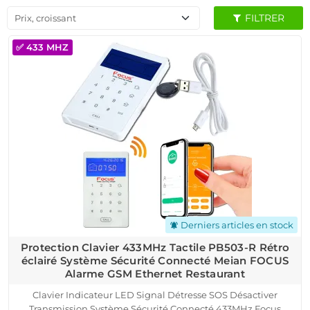
FILTRER
Prix, croissant
✅ 433 MHZ
Derniers articles en stock
notifications_active
Protection Clavier 433MHz Tactile PB503-R Rétro
éclairé Système Sécurité Connecté Meian FOCUS
Alarme GSM Ethernet Restaurant
Clavier Indicateur LED Signal Détresse SOS Désactiver
Transmission Système Sécurité Connecté 433MHz Focus