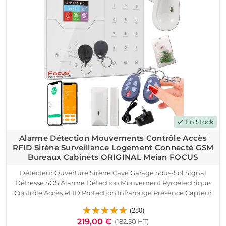
En Stock
check
Alarme Détection Mouvements Contrôle Accès
RFID Sirène Surveillance Logement Connecté GSM
Bureaux Cabinets ORIGINAL Meian FOCUS
Détecteur Ouverture Sirène Cave Garage Sous-Sol Signal
Détresse SOS Alarme Détection Mouvement Pyroélectrique
Contrôle Accès RFID Protection Infrarouge Présence Capteur
Portes Fenêtres Télécommande Logement Connecté
(280)
SmartPhone Ethernet TCP IP Réseau GSM
219,00 €
(182.50 HT)