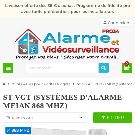
Livraison offerte dès 35 € d’achat
/
Programme de fidélité pro
avec tarifs préférentiels pour les installateurs
person
Connexion
0
view_headline
chevron_right
mini PACKs pour Petits Budgets
chevron_right
mini PACKs 868 MHz (Systèmes 
ST-VGT (SYSTÈMES D'ALARME
MEIAN 868 MHZ)
FILTRER
Prix, croissant
✅ 868 MHZ