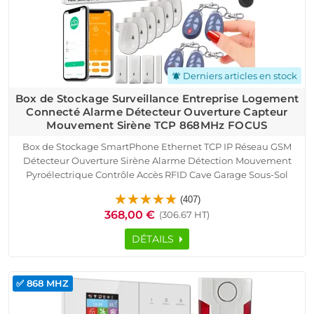
Derniers articles en stock
notifications_active
Box de Stockage Surveillance Entreprise Logement
Connecté Alarme Détecteur Ouverture Capteur
Mouvement Sirène TCP 868MHz FOCUS
Box de Stockage SmartPhone Ethernet TCP IP Réseau GSM
Détecteur Ouverture Sirène Alarme Détection Mouvement
Pyroélectrique Contrôle Accès RFID Cave Garage Sous-Sol
Protection Infrarouge Présence Capteur Porte Fenêtre
(407)
Télécommande Logement Connecté
368,00 €
(306.67 HT)
DÉTAILS
✅ 868 MHZ