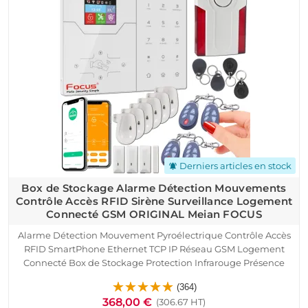
Derniers articles en stock
notifications_active
Box de Stockage Alarme Détection Mouvements
Contrôle Accès RFID Sirène Surveillance Logement
Connecté GSM ORIGINAL Meian FOCUS
Alarme Détection Mouvement Pyroélectrique Contrôle Accès
RFID SmartPhone Ethernet TCP IP Réseau GSM Logement
Connecté Box de Stockage Protection Infrarouge Présence
Capteur Porte Fenêtre Télécommande Détecteur Ouverture
(364)
Sirène Cave Garage Sous-Sol
368,00 €
(306.67 HT)