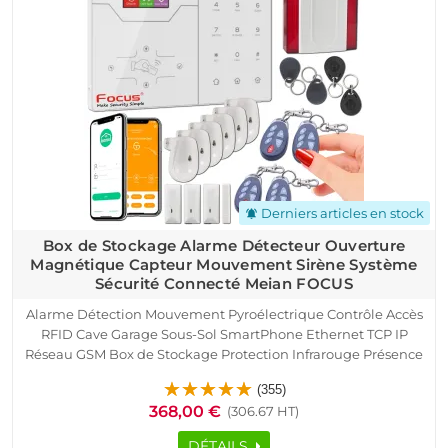
Derniers articles en stock
notifications_active
Box de Stockage Alarme Détecteur Ouverture
Magnétique Capteur Mouvement Sirène Système
Sécurité Connecté Meian FOCUS
Alarme Détection Mouvement Pyroélectrique Contrôle Accès
RFID Cave Garage Sous-Sol SmartPhone Ethernet TCP IP
Réseau GSM Box de Stockage Protection Infrarouge Présence
Capteur Porte Fenêtre Télécommande Logement Connecté
(355)
Détecteur Ouverture Sirène
368,00 €
(306.67 HT)
DÉTAILS