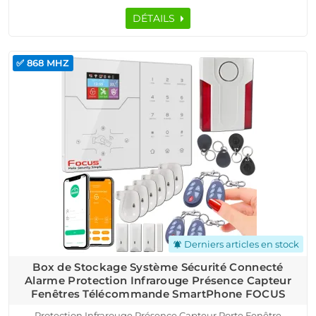
DÉTAILS
✅ 868 MHZ
Derniers articles en stock
notifications_active
Box de Stockage Système Sécurité Connecté
Alarme Protection Infrarouge Présence Capteur
Fenêtres Télécommande SmartPhone FOCUS
Protection Infrarouge Présence Capteur Porte Fenêtre