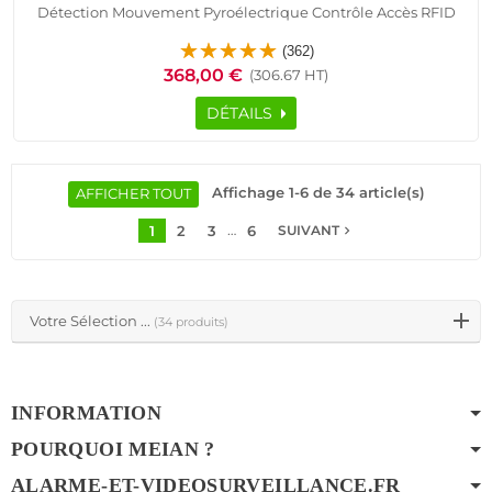
Détection Mouvement Pyroélectrique Contrôle Accès RFID
Logement Connecté Détecteur Ouverture Sirène SmartPhone
(362)
Ethernet TCP IP Réseau GSM
368,00 €
(306.67 HT)
DÉTAILS
Affichage 1-6 de 34 article(s)
AFFICHER TOUT
…
1
2
3
6
navigate_next
SUIVANT
Votre Sélection ...
(34 produits)
INFORMATION
POURQUOI MEIAN ?
ALARME-ET-VIDEOSURVEILLANCE.FR