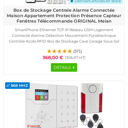
Derniers articles en stock
notifications_active
Box de Stockage Centrale Alarme Connectée
Maison Appartement Protection Présence Capteur
Fenêtres Télécommande ORIGINAL Meian
SmartPhone Ethernet TCP IP Réseau GSM Logement
Connecté Alarme Détection Mouvement Pyroélectrique
Contrôle Accès RFID Box de Stockage Cave Garage Sous-Sol
Protection Infrarouge Présence Capteur Porte Fenêtre
(371)
Télécommande Détecteur Ouverture Sirène
368,00 €
(306.67 HT)
DÉTAILS
✅ 868 MHZ