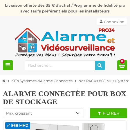
Livraison offerte dès 35 € d’achat
/
Programme de fidélité pro
avec tarifs préférentiels pour les installateurs
person
Connexion
0
view_headline
chevron_right
KITs Systèmes d'Alarme Connectés
chevron_right
Nos PACKs 868 MHz (Système
ALARME CONNECTÉE POUR BOX
DE STOCKAGE
FILTRER
Prix, croissant
✅ 868 MHZ