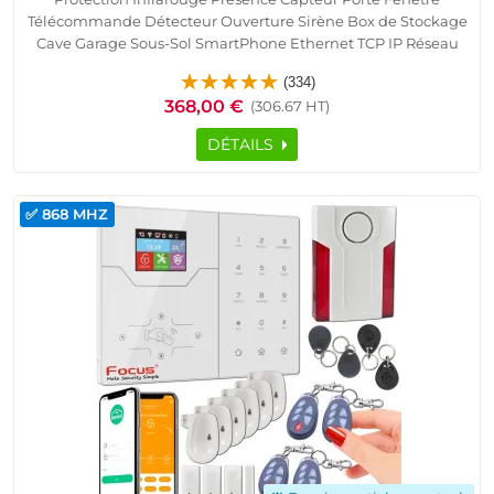
Télécommande Détecteur Ouverture Sirène Box de Stockage
Cave Garage Sous-Sol SmartPhone Ethernet TCP IP Réseau
GSM Logement Connecté Alarme Détection Mouvement
(334)
Pyroélectrique Contrôle Accès RFID
368,00 €
(306.67 HT)
DÉTAILS
✅ 868 MHZ