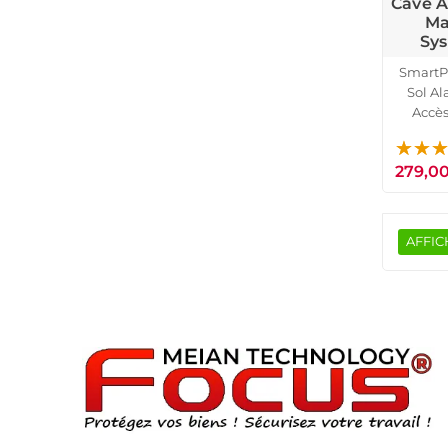
Cave 
Ma
Sy
SmartP
Sol A
Accès
Fenêtr
279,0
AFFIC