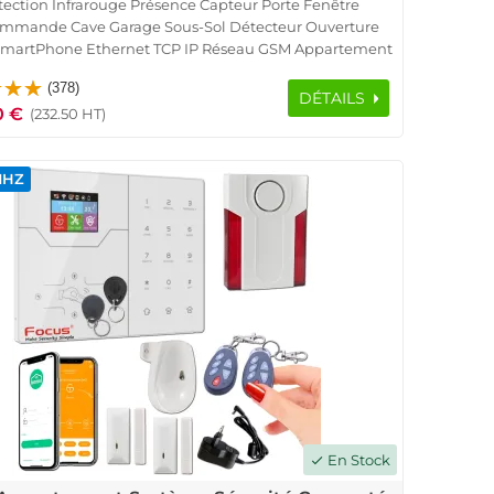
tection Infrarouge Présence Capteur Porte Fenêtre
ommande Cave Garage Sous-Sol Détecteur Ouverture
SmartPhone Ethernet TCP IP Réseau GSM Appartement
 Détection Mouvement Pyroélectrique Contrôle Accès
(378)
RFID Logement Connecté
DÉTAILS
0 €
(232.50 HT)
MHZ
En Stock
check