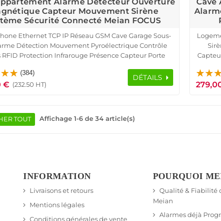
Appartement Alarme Détecteur Ouverture
Cave 
gnétique Capteur Mouvement Sirène
Alarm
stème Sécurité Connecté Meian FOCUS
hone Ethernet TCP IP Réseau GSM Cave Garage Sous-
Logeme
larme Détection Mouvement Pyroélectrique Contrôle
Sirè
 RFID Protection Infrarouge Présence Capteur Porte
Capteu
e Télécommande Appartement Détecteur Ouverture
T
(384)
Sirène Logement Connecté
DÉTAILS
0 €
279,0
(232.50 HT)
Affichage 1-6 de 34 article(s)
HER TOUT
INFORMATION
POURQUOI ME
Livraisons et retours
Qualité & Fiabilité
Meian
Mentions légales
Alarmes déjà Pro
Conditions générales de vente