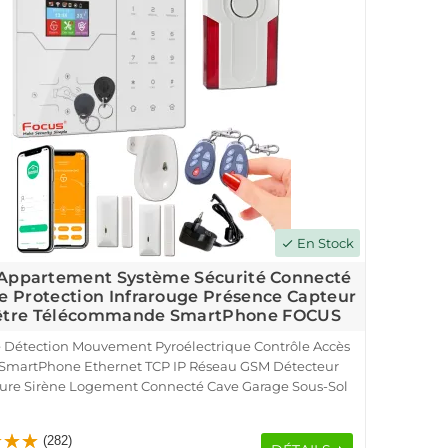
En Stock
check
Appartement Système Sécurité Connecté
e Protection Infrarouge Présence Capteur
être Télécommande SmartPhone FOCUS
 Détection Mouvement Pyroélectrique Contrôle Accès
SmartPhone Ethernet TCP IP Réseau GSM Détecteur
ure Sirène Logement Connecté Cave Garage Sous-Sol
tection Infrarouge Présence Capteur Porte Fenêtre
Télécommande Appartement
(282)