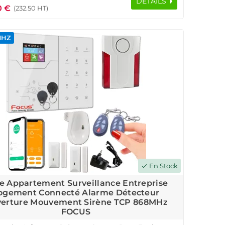
DÉTAILS
0 €
(232.50 HT)
MHZ
En Stock
check
e Appartement Surveillance Entreprise
ogement Connecté Alarme Détecteur
erture Mouvement Sirène TCP 868MHz
FOCUS