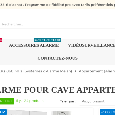
s 35 € d’achat
/
Programme de fidélité pro avec tarifs préférentiels p
26
SANS FIL OU FILAIRE
ACCESSOIRES ALARME
VIDÉOSURVEILLANC
CONTACTEZ-NOUS
Ks 868 MHz (Systèmes d'Alarme Meian)
Appartement (Alar
chevron_right
ARME POUR CAVE APPART
Il y a 34 produits.
R TOUT
Trier par :
Prix, croissant
MHZ
✅ 868 