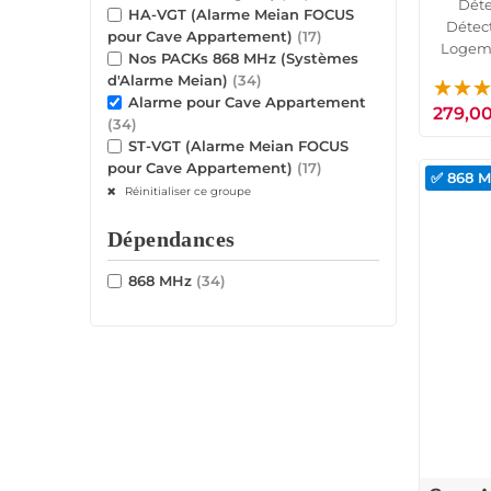
Déte
HA-VGT (Alarme Meian FOCUS
Détec
pour Cave Appartement)
(17)
Logeme
Nos PACKs 868 MHz (Systèmes
TCP IP
d'Alarme Meian)
(34)
Alarme pour Cave Appartement
279,0
(34)
ST-VGT (Alarme Meian FOCUS
pour Cave Appartement)
(17)
✅ 868 
Réinitialiser ce groupe
Dépendances
868 MHz
(34)