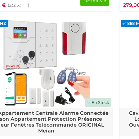
DÉTAILS
0 €
279,0
(232.50 HT)
MHZ
✅ 868 
En Stock
check
Appartement Centrale Alarme Connectée
Cav
son Appartement Protection Présence
L
teur Fenêtres Télécommande ORIGINAL
Ouv
Meian