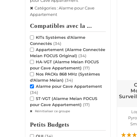
pour Cave Appartement
Catégories : Alarme pour Cave
Appartement
Compatibles avec la ...
KITs Systèmes d'Alarme
Connectés
(34)
Appartement (Alarme Connectée
Meian FOCUS Original)
(34)
HA-VGT (Alarme Meian FOCUS
pour Cave Appartement)
(17)
Nos PACKs 868 MHz (Systèmes
d'Alarme Meian)
(34)
C
Alarme pour Cave Appartement
Mo
(34)
Survei
ST-VGT (Alarme Meian FOCUS
pour Cave Appartement)
(17)
Lo
Réinitialiser ce groupe
Pyro
Sma
Petits Budgets
Infrar
OUI
(34)