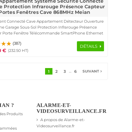
Appartement Système Sécurité Connecté
e Protection Infrarouge Présence Capteur
Portes Fenêtres Cave 868MHz Meian
nt Connecté Cave Appartement Détecteur Ouverture
ne Garage Sous-Sol Protection Infrarouge Présence
r Porte Fenêtre Télécommande SmartPhone Ethernet
CP IP Réseau GSM Alarme Détection Mouvement
(387)
Pyroélectrique Contrôle Accès RFID
DÉTAILS
0 €
(232.50 HT)
…
1
2
3
6
navigate_next
SUIVANT
IAN ?
ALARME-ET-
VIDEOSURVEILLANCE.FR
 des Produits
A propos de Alarme-et-
Videosurveillance.fr
grammées