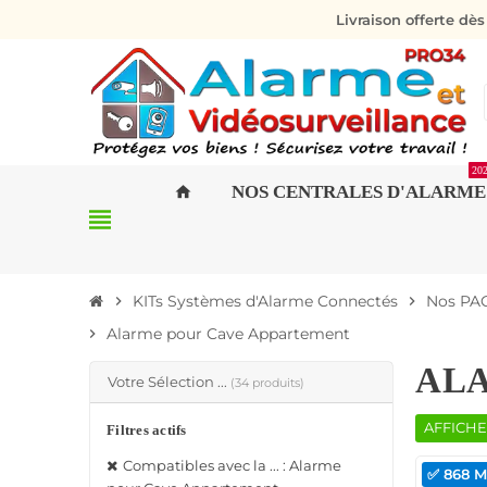
Livraison offerte dè
20
NOS CENTRALES D'ALARME
home
view_headline
KITs Systèmes d'Alarme Connectés
Nos PAC
chevron_right
chevron_right
Alarme pour Cave Appartement
chevron_right
AL
Votre Sélection ...
(34 produits)
AFFICHE
Filtres actifs
Compatibles avec la ... : Alarme
✅ 868 