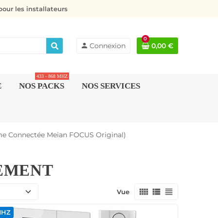
our les installateurs
0
person
Connexion
0,00 €
433 - 868 MHZ
E
NOS PACKS
NOS SERVICES
me Connectée Meian FOCUS Original)
EMENT
view_comfy
view_list
view_headline
Vue
MHZ