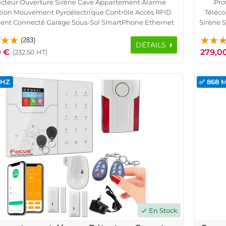
cteur Ouverture Sirène Cave Appartement Alarme
Pro
tion Mouvement Pyroélectrique Contrôle Accès RFID
Téléc
nt Connecté Garage Sous-Sol SmartPhone Ethernet
Sirène 
 Réseau GSM Protection Infrarouge Présence Capteur
Alarme
(283)
Porte Fenêtre Télécommande
DÉTAILS
0 €
279,0
(232.50 HT)
MHZ
✅ 868 
En Stock
check