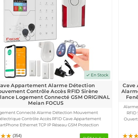
En Stock
check
ave Appartement Alarme Détection
Cave 
uvement Contrôle Accès RFID Sirène
Alarm
llance Logement Connecté GSM ORIGINAL
Fen
Meian FOCUS
Alarme
gement Connecté Alarme Détection Mouvement
RFID 
électrique Contrôle Accès RFID Cave Appartement
Ouvert
rtPhone Ethernet TCP IP Réseau GSM Protection
Pro
ouge Présence Capteur Porte Fenêtre Télécommande
(354)
Garage Sous-Sol Détecteur Ouverture Sirène