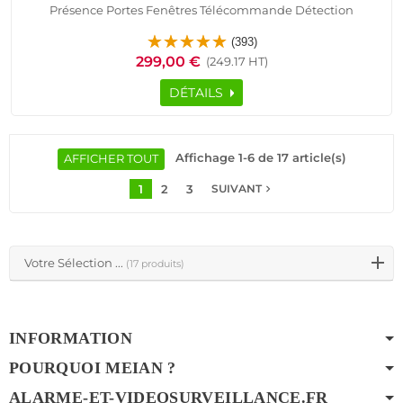
Présence Portes Fenêtres Télécommande Détection
Mouvement Pyroélectrique Contrôle Accès RFID Alarme HA-
(393)
VGT Appartement F3 Détecteur Ouverture Sirène
299,00 €
(249.17 HT)
DÉTAILS
Affichage 1-6 de 17 article(s)
AFFICHER TOUT
1
2
3
navigate_next
SUIVANT
Votre Sélection ...
(17 produits)
INFORMATION
POURQUOI MEIAN ?
ALARME-ET-VIDEOSURVEILLANCE.FR