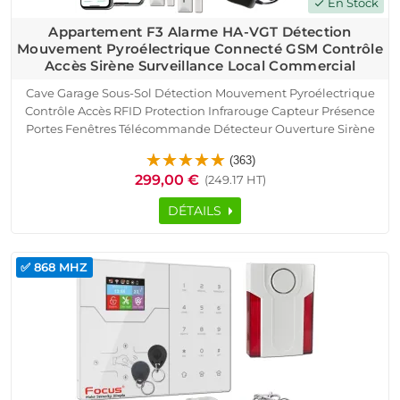
En Stock
check
Appartement F3 Alarme HA-VGT Détection
Mouvement Pyroélectrique Connecté GSM Contrôle
Accès Sirène Surveillance Local Commercial
Cave Garage Sous-Sol Détection Mouvement Pyroélectrique
Contrôle Accès RFID Protection Infrarouge Capteur Présence
Portes Fenêtres Télécommande Détecteur Ouverture Sirène
Logement Connecté SmartPhone Ethernet TCP IP Réseau
(363)
GSM Alarme HA-VGT Appartement F3
299,00 €
(249.17 HT)
DÉTAILS
✅ 868 MHZ