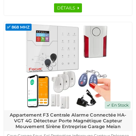
DÉTAILS
✅ 868 MHZ
En Stock
check
Appartement F3 Centrale Alarme Connectée HA-
VGT 4G Détecteur Porte Magnétique Capteur
Mouvement Sirène Entreprise Garage Meian
Cave Garage Sous-Sol Protection Infrarouge Capteur Présence