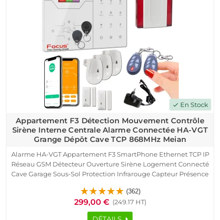
En Stock
check
Appartement F3 Détection Mouvement Contrôle
Sirène Interne Centrale Alarme Connectée HA-VGT
Grange Dépôt Cave TCP 868MHz Meian
Alarme HA-VGT Appartement F3 SmartPhone Ethernet TCP IP
Réseau GSM Détecteur Ouverture Sirène Logement Connecté
Cave Garage Sous-Sol Protection Infrarouge Capteur Présence
Portes Fenêtres Télécommande Détection Mouvement
(362)
Pyroélectrique Contrôle Accès RFID
299,00 €
(249.17 HT)
DÉTAILS