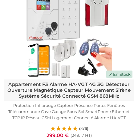
En Stock
check
Appartement F3 Alarme HA-VGT 4G 3G Détecteur
Ouverture Magnétique Capteur Mouvement Sirène
Système Sécurité Connecté GSM 868MHz
Protection Infrarouge Capteur Présence Portes Fenêtres
Télécommande Cave Garage Sous-Sol SmartPhone Ethernet
TCP IP Réseau GSM Logement Connecté Alarme HA-VGT
Appartement F3 Détecteur Ouverture Sirène Détection
(376)
Mouvement Pyroélectrique Contrôle Accès RFID
299,00 €
(249.17 HT)