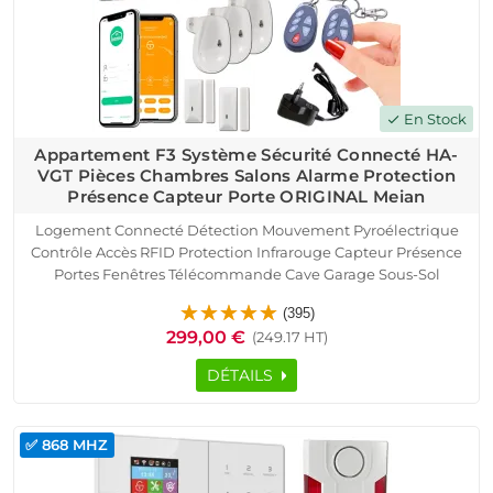
En Stock
check
Appartement F3 Système Sécurité Connecté HA-
VGT Pièces Chambres Salons Alarme Protection
Présence Capteur Porte ORIGINAL Meian
Logement Connecté Détection Mouvement Pyroélectrique
Contrôle Accès RFID Protection Infrarouge Capteur Présence
Portes Fenêtres Télécommande Cave Garage Sous-Sol
SmartPhone Ethernet TCP IP Réseau GSM Alarme HA-VGT
(395)
Appartement F3 Détecteur Ouverture Sirène
299,00 €
(249.17 HT)
DÉTAILS
✅ 868 MHZ