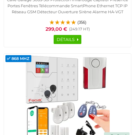
Portes Fenêtres Télécommande SmartPhone Ethernet TCP IP
Réseau GSM Détecteur Ouverture Sirène Alarme HA-VGT
Appartement F3 Détection Mouvement Pyroélectrique
(356)
Contrôle Accès RFID Logement Connecté
299,00 €
(249.17 HT)
DÉTAILS
✅ 868 MHZ