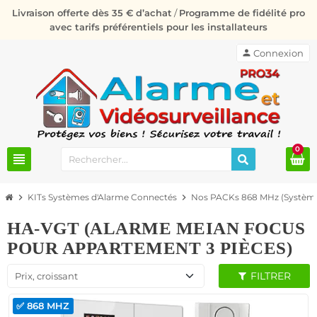
Livraison offerte dès 35 € d’achat
/
Programme de fidélité pro
avec tarifs préférentiels pour les installateurs
person
Connexion
0
view_headline
chevron_right
KITs Systèmes d'Alarme Connectés
chevron_right
Nos PACKs 868 MHz (Système
HA-VGT (ALARME MEIAN FOCUS
POUR APPARTEMENT 3 PIÈCES)
FILTRER
Prix, croissant
✅ 868 MHZ