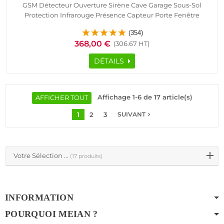
GSM Détecteur Ouverture Sirène Cave Garage Sous-Sol
Protection Infrarouge Présence Capteur Porte Fenêtre
Télécommande Alarme Détection Mouvement Pyroélectrique
(354)
Contrôle Accès RFID Logement Connecté
368,00 €
(306.67 HT)
DÉTAILS
Affichage 1-6 de 17 article(s)
AFFICHER TOUT
1
2
3
navigate_next
SUIVANT
Votre Sélection ...
(17 produits)
INFORMATION
POURQUOI MEIAN ?