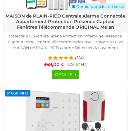
Derniers articles en stock
notifications_active
MAISON de PLAIN-PIED Centrale Alarme Connectée
Appartement Protection Présence Capteur
Fenêtres Télécommande ORIGINAL Meian
Détecteur Ouverture Sirène Protection Infrarouge Présence
Capteur Porte Fenêtre Télécommande Cave Garage Sous-Sol
MAISON de PLAIN-PIED Alarme Détection Mouvement
Pyroélectrique Contrôle Accès RFID SmartPhone Ethernet TCP
(324)
IP Réseau GSM Logement Connecté
368,00 €
(306.67 HT)
DÉTAILS
✅ 868 MHZ