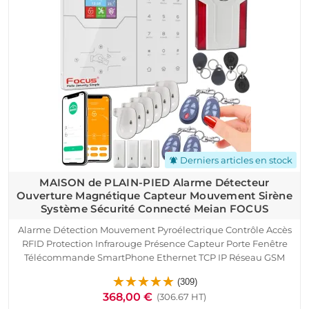
Derniers articles en stock
notifications_active
MAISON de PLAIN-PIED Alarme Détecteur
Ouverture Magnétique Capteur Mouvement Sirène
Système Sécurité Connecté Meian FOCUS
Alarme Détection Mouvement Pyroélectrique Contrôle Accès
RFID Protection Infrarouge Présence Capteur Porte Fenêtre
Télécommande SmartPhone Ethernet TCP IP Réseau GSM
Détecteur Ouverture Sirène MAISON de PLAIN-PIED Cave
(309)
Garage Sous-Sol Logement Connecté
368,00 €
(306.67 HT)