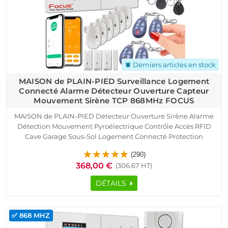
Derniers articles en stock
notifications_active
MAISON de PLAIN-PIED Surveillance Logement
Connecté Alarme Détecteur Ouverture Capteur
Mouvement Sirène TCP 868MHz FOCUS
MAISON de PLAIN-PIED Détecteur Ouverture Sirène Alarme
Détection Mouvement Pyroélectrique Contrôle Accès RFID
Cave Garage Sous-Sol Logement Connecté Protection
Infrarouge Présence Capteur Porte Fenêtre Télécommande
(290)
SmartPhone Ethernet TCP IP Réseau GSM
368,00 €
(306.67 HT)
DÉTAILS
✅ 868 MHZ