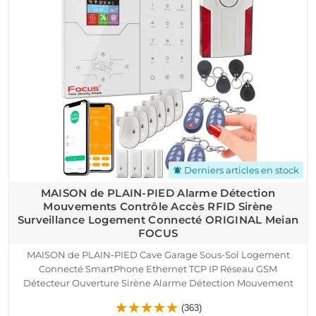
Derniers articles en stock
notifications_active
MAISON de PLAIN-PIED Alarme Détection
Mouvements Contrôle Accès RFID Sirène
Surveillance Logement Connecté ORIGINAL Meian
FOCUS
MAISON de PLAIN-PIED Cave Garage Sous-Sol Logement
Connecté SmartPhone Ethernet TCP IP Réseau GSM
Détecteur Ouverture Sirène Alarme Détection Mouvement
Pyroélectrique Contrôle Accès RFID Protection Infrarouge
(363)
Présence Capteur Porte Fenêtre Télécommande