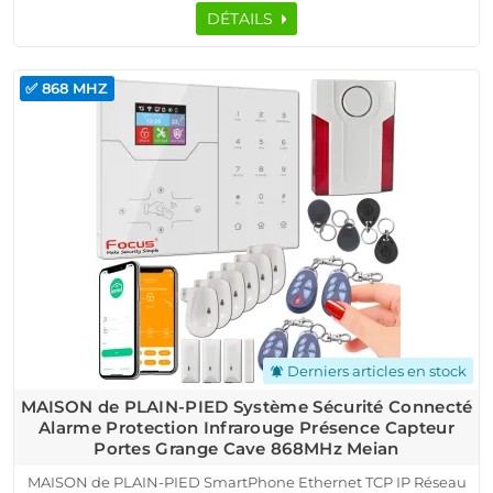
DÉTAILS
✅ 868 MHZ
Derniers articles en stock
notifications_active
MAISON de PLAIN-PIED Système Sécurité Connecté
Alarme Protection Infrarouge Présence Capteur
Portes Grange Cave 868MHz Meian
MAISON de PLAIN-PIED SmartPhone Ethernet TCP IP Réseau