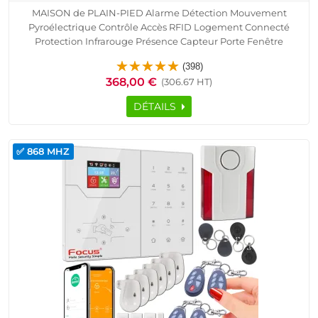
MAISON de PLAIN-PIED Alarme Détection Mouvement
Pyroélectrique Contrôle Accès RFID Logement Connecté
Protection Infrarouge Présence Capteur Porte Fenêtre
Télécommande Cave Garage Sous-Sol Détecteur Ouverture
(398)
Sirène SmartPhone Ethernet TCP IP Réseau GSM
368,00 €
(306.67 HT)
DÉTAILS
✅ 868 MHZ