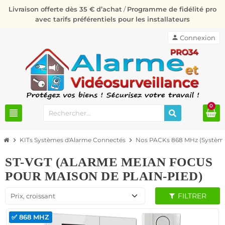
Livraison offerte dès 35 € d’achat
/
Programme de fidélité pro
avec tarifs préférentiels pour les installateurs
person
Connexion
0
view_headline
chevron_right
KITs Systèmes d'Alarme Connectés
chevron_right
Nos PACKs 868 MHz (Système
ST-VGT (ALARME MEIAN FOCUS
POUR MAISON DE PLAIN-PIED)
FILTRER
Prix, croissant
✅ 868 MHZ