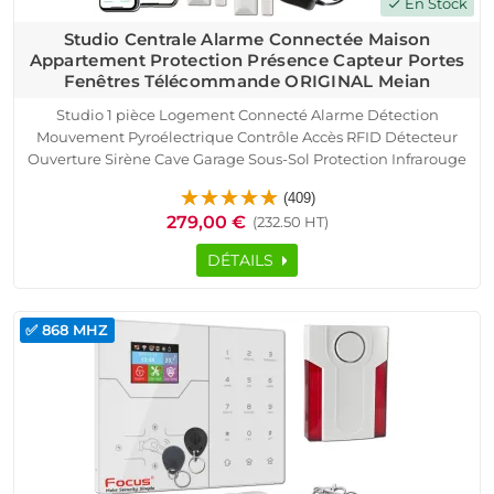
En Stock
check
Studio Centrale Alarme Connectée Maison
Appartement Protection Présence Capteur Portes
Fenêtres Télécommande ORIGINAL Meian
Studio 1 pièce Logement Connecté Alarme Détection
Mouvement Pyroélectrique Contrôle Accès RFID Détecteur
Ouverture Sirène Cave Garage Sous-Sol Protection Infrarouge
Présence Capteur Portes Fenêtres Télécommande
(409)
SmartPhone Ethernet TCP IP Réseau GSM
279,00 €
(232.50 HT)
DÉTAILS
✅ 868 MHZ