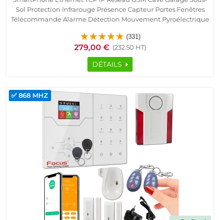
Sol Protection Infrarouge Présence Capteur Portes Fenêtres
Télécommande Alarme Détection Mouvement Pyroélectrique
Contrôle Accès RFID Studio 1 pièce Détecteur Ouverture
(331)
Sirène Logement Connecté
279,00 €
(232.50 HT)
DÉTAILS
✅ 868 MHZ