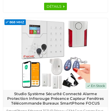
DÉTAILS
✅ 868 MHZ
En Stock
check
Studio Système Sécurité Connecté Alarme
Protection Infrarouge Présence Capteur Fenêtres
Télécommande Bureaux SmartPhone FOCUS
SmartPhone Ethernet TCP IP Réseau GSM Cave Garage Sous-