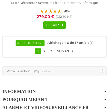
RFID Détecteur Ouverture Sirène Protection Infrarouge
Présence Capteur Portes Fenêtres Télécommande
(286)
SmartPhone Ethernet TCP IP Réseau GSM
279,00 €
(232.50 HT)
DÉTAILS
Affichage 1-6 de 17 article(s)
AFFICHER TOUT
1
2
3
navigate_next
SUIVANT
Votre Sélection ...
(17 produits)
INFORMATION
POURQUOI MEIAN ?
ALARME-ET-VIDEOSURVEILLANCE.FR