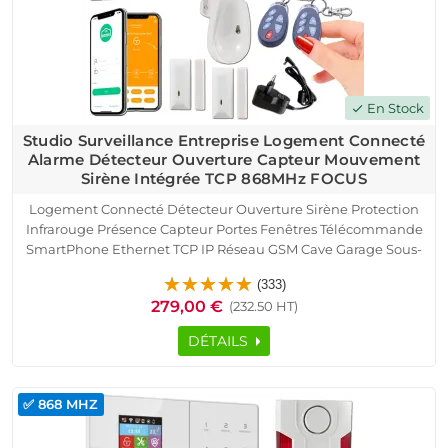
En Stock
check
Studio Surveillance Entreprise Logement Connecté
Alarme Détecteur Ouverture Capteur Mouvement
Sirène Intégrée TCP 868MHz FOCUS
Logement Connecté Détecteur Ouverture Sirène Protection
Infrarouge Présence Capteur Portes Fenêtres Télécommande
SmartPhone Ethernet TCP IP Réseau GSM Cave Garage Sous-
Sol Studio 1 pièce Alarme Détection Mouvement
(333)
Pyroélectrique Contrôle Accès RFID
279,00 €
(232.50 HT)
DÉTAILS
✅ 868 MHZ