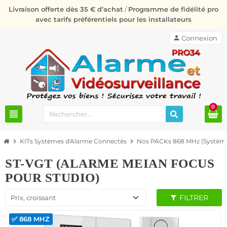
Livraison offerte dès 35 € d’achat
/
Programme de fidélité pro
avec tarifs préférentiels pour les installateurs
person
Connexion
0
view_headline
chevron_right
KITs Systèmes d'Alarme Connectés
chevron_right
Nos PACKs 868 MHz (Système
ST-VGT (ALARME MEIAN FOCUS
POUR STUDIO)
FILTRER
Prix, croissant
✅ 868 MHZ