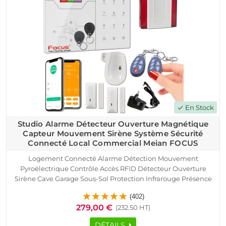
En Stock
check
Studio Alarme Détecteur Ouverture Magnétique
Capteur Mouvement Sirène Système Sécurité
Connecté Local Commercial Meian FOCUS
Logement Connecté Alarme Détection Mouvement
Pyroélectrique Contrôle Accès RFID Détecteur Ouverture
Sirène Cave Garage Sous-Sol Protection Infrarouge Présence
Capteur Portes Fenêtres Télécommande Studio 1 pièce
(402)
SmartPhone Ethernet TCP IP Réseau GSM
279,00 €
(232.50 HT)
DÉTAILS