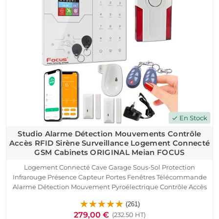
En Stock
check
Studio Alarme Détection Mouvements Contrôle
Accès RFID Sirène Surveillance Logement Connecté
GSM Cabinets ORIGINAL Meian FOCUS
Logement Connecté Cave Garage Sous-Sol Protection
Infrarouge Présence Capteur Portes Fenêtres Télécommande
Alarme Détection Mouvement Pyroélectrique Contrôle Accès
RFID SmartPhone Ethernet TCP IP Réseau GSM Studio 1 pièce
(261)
Détecteur Ouverture Sirène
279,00 €
(232.50 HT)