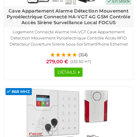
En Stock
check
Cave Appartement Alarme Détection Mouvement
Pyroélectrique Connecté HA-VGT 4G GSM Contrôle
Accès Sirène Surveillance Local FOCUS
Logement Connecté Alarme HA-VGT Cave Appartement
Détection Mouvement Pyroélectrique Contrôle Accès RFID
Détecteur Ouverture Sirène Sous-Sol SmartPhone Ethernet
TCP IP Réseau GSM Protection Infrarouge Présence Capteur
(314)
Portes Fenêtres Télécommande
279,00 €
(232.50 HT)
DÉTAILS
✅ 868 MHZ