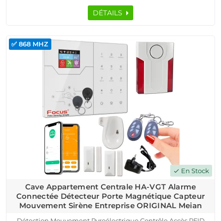
DÉTAILS
✅ 868 MHZ
En Stock
check
Cave Appartement Centrale HA-VGT Alarme
Connectée Détecteur Porte Magnétique Capteur
Mouvement Sirène Entreprise ORIGINAL Meian
Détection Mouvement Pyroélectrique Contrôle Accès RFID