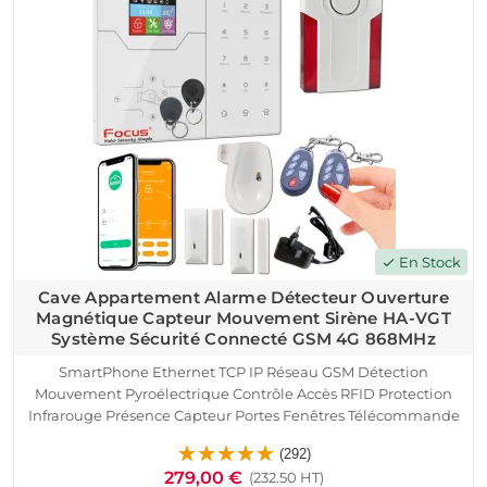
En Stock
check
Cave Appartement Alarme Détecteur Ouverture
Magnétique Capteur Mouvement Sirène HA-VGT
Système Sécurité Connecté GSM 4G 868MHz
SmartPhone Ethernet TCP IP Réseau GSM Détection
Mouvement Pyroélectrique Contrôle Accès RFID Protection
Infrarouge Présence Capteur Portes Fenêtres Télécommande
Cave Sous-Sol Logement Connecté Détecteur Ouverture
(292)
Sirène Alarme HA-VGT Appartement
279,00 €
(232.50 HT)