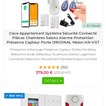
En Stock
check
Cave Appartement Système Sécurité Connecté
Pièces Chambres Salons Alarme Protection
Présence Capteur Porte ORIGINAL Meian HA-VGT
Protection Infrarouge Présence Capteur Portes Fenêtres
Télécommande Détecteur Ouverture Sirène Logement
Connecté Détection Mouvement Pyroélectrique Contrôle
Accès RFID Alarme HA-VGT Cave Appartement SmartPhone
(262)
Ethernet TCP IP Réseau GSM Sous-Sol
279,00 €
(232.50 HT)
DÉTAILS
✅ 868 MHZ