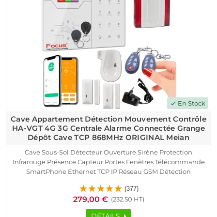
En Stock
check
Cave Appartement Détection Mouvement Contrôle
HA-VGT 4G 3G Centrale Alarme Connectée Grange
Dépôt Cave TCP 868MHz ORIGINAL Meian
Cave Sous-Sol Détecteur Ouverture Sirène Protection
Infrarouge Présence Capteur Portes Fenêtres Télécommande
SmartPhone Ethernet TCP IP Réseau GSM Détection
Mouvement Pyroélectrique Contrôle Accès RFID Logement
(377)
Connecté Alarme HA-VGT Appartement
279,00 €
(232.50 HT)
DÉTAILS