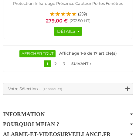
Protection Infrarouge Présence Capteur Portes Fenêtres
Télécommande Détecteur Ouverture Sirène Logement
(259)
Connecté Alarme HA-VGT Appartement
279,00 €
(232.50 HT)
DÉTAILS
Affichage 1-6 de 17 article(s)
AFFICHER TOUT
1
2
3
navigate_next
SUIVANT
Votre Sélection ...
(17 produits)
INFORMATION
POURQUOI MEIAN ?
ALARME-ET-VIDEOSURVEILLANCE.FR