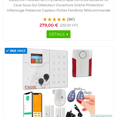
Cave Sous-Sol Détecteur Ouverture Sirène Protection
Infrarouge Présence Capteur Portes Fenêtres Télécommande
Alarme HA-VGT Appartement SmartPhone Ethernet TCP IP
(347)
Réseau GSM Logement Connecté
279,00 €
(232.50 HT)
DÉTAILS
✅ 868 MHZ