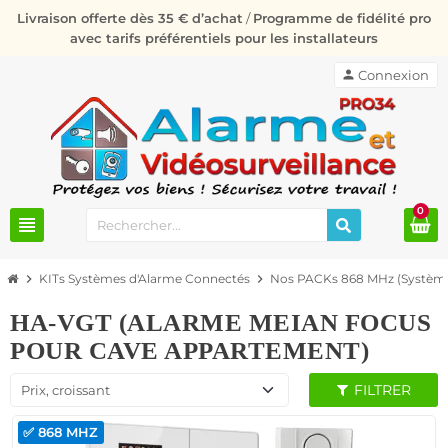
Livraison offerte dès 35 € d’achat
/
Programme de fidélité pro
avec tarifs préférentiels pour les installateurs
person
Connexion
0
view_headline
chevron_right
KITs Systèmes d'Alarme Connectés
chevron_right
Nos PACKs 868 MHz (Système
HA-VGT (ALARME MEIAN FOCUS
POUR CAVE APPARTEMENT)
FILTRER
Prix, croissant
✅ 868 MHZ