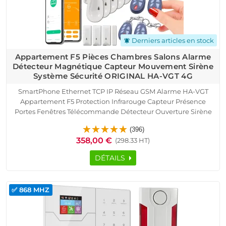
Derniers articles en stock
notifications_active
Appartement F5 Pièces Chambres Salons Alarme
Détecteur Magnétique Capteur Mouvement Sirène
Système Sécurité ORIGINAL HA-VGT 4G
SmartPhone Ethernet TCP IP Réseau GSM Alarme HA-VGT
Appartement F5 Protection Infrarouge Capteur Présence
Portes Fenêtres Télécommande Détecteur Ouverture Sirène
Détection Mouvement Pyroélectrique Contrôle Accès RFID
(396)
Logement Connecté Cave Garage Sous-Sol
358,00 €
(298.33 HT)
DÉTAILS
✅ 868 MHZ