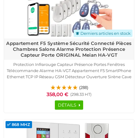
Derniers articles en stock
notifications_active
Appartement F5 Système Sécurité Connecté Pièces
Chambres Salons Alarme Protection Présence
Capteur Porte ORIGINAL Meian HA-VGT
Protection Infrarouge Capteur Présence Portes Fenêtres
Télécommande Alarme HA-VGT Appartement F5 SmartPhone
Ethernet TCP IP Réseau GSM Détecteur Ouverture Sirène Cave
Garage Sous-Sol Logement Connecté Détection Mouvement
(288)
Pyroélectrique Contrôle Accès RFID
358,00 €
(298.33 HT)
DÉTAILS
✅ 868 MHZ