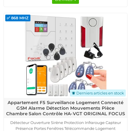
✅ 868 MHZ
Derniers articles en stock
notifications_active
Appartement F5 Surveillance Logement Connecté
GSM Alarme Détection Mouvements Pièce
Chambre Salon Contrôle HA-VGT ORIGINAL FOCUS
Détecteur Ouverture Sirène Protection Infrarouge Capteur
Présence Portes Fenêtres Télécommande Logement