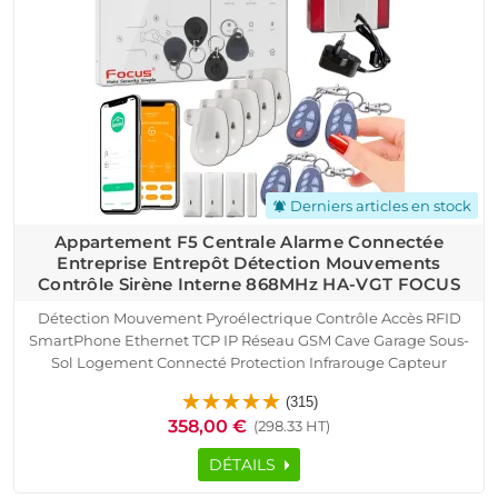
Derniers articles en stock
notifications_active
Appartement F5 Centrale Alarme Connectée
Entreprise Entrepôt Détection Mouvements
Contrôle Sirène Interne 868MHz HA-VGT FOCUS
Détection Mouvement Pyroélectrique Contrôle Accès RFID
SmartPhone Ethernet TCP IP Réseau GSM Cave Garage Sous-
Sol Logement Connecté Protection Infrarouge Capteur
Présence Portes Fenêtres Télécommande Alarme HA-VGT
(315)
Appartement F5 Détecteur Ouverture Sirène
358,00 €
(298.33 HT)
DÉTAILS