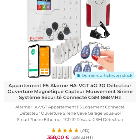
Derniers articles en stock
notifications_active
Appartement F5 Alarme HA-VGT 4G 3G Détecteur
Ouverture Magnétique Capteur Mouvement Sirène
Système Sécurité Connecté GSM 868MHz
Alarme HA-VGT Appartement F5 Logement Connecté
Détecteur Ouverture Sirène Cave Garage Sous-Sol
SmartPhone Ethernet TCP IP Réseau GSM Détection
Mouvement Pyroélectrique Contrôle Accès RFID Protection
(241)
Infrarouge Capteur Présence Portes Fenêtres Télécommande
358,00 €
(298.33 HT)