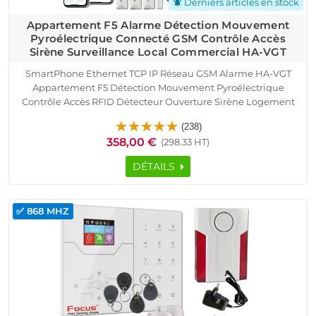
Derniers articles en stock
notifications_active
Appartement F5 Alarme Détection Mouvement
Pyroélectrique Connecté GSM Contrôle Accès
Sirène Surveillance Local Commercial HA-VGT
SmartPhone Ethernet TCP IP Réseau GSM Alarme HA-VGT
Appartement F5 Détection Mouvement Pyroélectrique
Contrôle Accès RFID Détecteur Ouverture Sirène Logement
Connecté Cave Garage Sous-Sol Protection Infrarouge Capteur
(238)
Présence Portes Fenêtres Télécommande
358,00 €
(298.33 HT)
DÉTAILS
✅ 868 MHZ