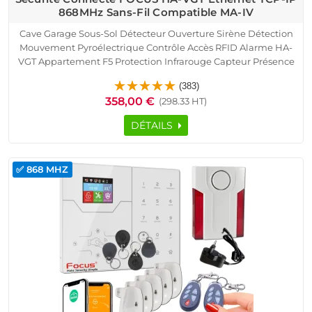
868MHz Sans-Fil Compatible MA-IV
Cave Garage Sous-Sol Détecteur Ouverture Sirène Détection
Mouvement Pyroélectrique Contrôle Accès RFID Alarme HA-
VGT Appartement F5 Protection Infrarouge Capteur Présence
Portes Fenêtres Télécommande Logement Connecté
(383)
SmartPhone Ethernet TCP IP Réseau GSM
358,00 €
(298.33 HT)
DÉTAILS
✅ 868 MHZ