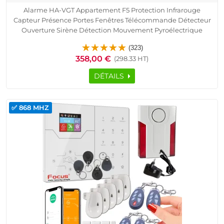
Alarme HA-VGT Appartement F5 Protection Infrarouge
Capteur Présence Portes Fenêtres Télécommande Détecteur
Ouverture Sirène Détection Mouvement Pyroélectrique
Contrôle Accès RFID Cave Garage Sous-Sol SmartPhone
(323)
Ethernet TCP IP Réseau GSM Logement Connecté
358,00 €
(298.33 HT)
DÉTAILS
✅ 868 MHZ