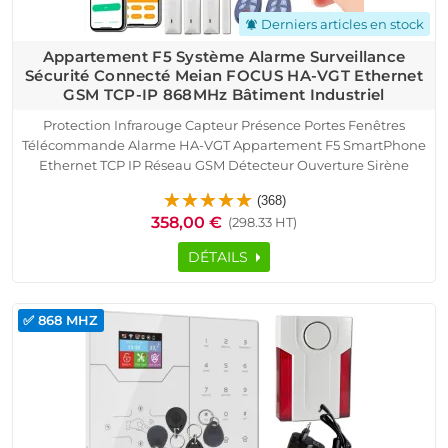
Derniers articles en stock
notifications_active
Appartement F5 Système Alarme Surveillance
Sécurité Connecté Meian FOCUS HA-VGT Ethernet
GSM TCP-IP 868MHz Bâtiment Industriel
Protection Infrarouge Capteur Présence Portes Fenêtres
Télécommande Alarme HA-VGT Appartement F5 SmartPhone
Ethernet TCP IP Réseau GSM Détecteur Ouverture Sirène
Détection Mouvement Pyroélectrique Contrôle Accès RFID
(368)
Logement Connecté Cave Garage Sous-Sol
358,00 €
(298.33 HT)
DÉTAILS
✅ 868 MHZ