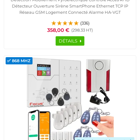
Détecteur Ouverture Sirène SmartPhone Ethernet TCP IP
Réseau GSM Logement Connecté Alarme HA-VGT
Appartement F5 Protection Infrarouge Capteur Présence
(336)
Portes Fenêtres Télécommande Cave Garage Sous-Sol
358,00 €
(298.33 HT)
DÉTAILS
✅ 868 MHZ