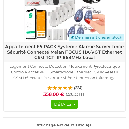
Derniers articles en stock
notifications_active
Appartement F5 PACK Système Alarme Surveillance
Sécurité Connecté Meian FOCUS HA-VGT Ethernet
GSM TCP-IP 868MHz Local
Logement Connecté Détection Mouvement Pyroélectrique
Contrôle Accès RFID SmartPhone Ethernet TCP IP Réseau
GSM Détecteur Ouverture Sirène Protection Infrarouge
Capteur Présence Portes Fenêtres Télécommande Alarme HA-
(334)
VGT Appartement F5 Cave Garage Sous-Sol
358,00 €
(298.33 HT)
DÉTAILS
Affichage 1-17 de 17 article(s)