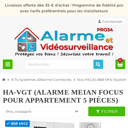
Livraison offerte dès 35 € d’achat
/
Programme de fidélité pro
avec tarifs préférentiels pour les installateurs
person
Connexion
0
view_headline
chevron_right
KITs Systèmes d'Alarme Connectés
chevron_right
Nos PACKs 868 MHz (Système
HA-VGT (ALARME MEIAN FOCUS
POUR APPARTEMENT 5 PIÈCES)
FILTRER
Prix, croissant
✅ 868 MHZ