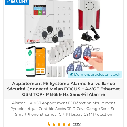
✅ 868 MHZ
Derniers articles en stock
notifications_active
Appartement F5 Système Alarme Surveillance
Sécurité Connecté Meian FOCUS HA-VGT Ethernet
GSM TCP-IP 868MHz Sans-Fil Alarme
Alarme HA-VGT Appartement F5 Détection Mouvement
Pyroélectrique Contrôle Accès RFID Cave Garage Sous-Sol
SmartPhone Ethernet TCP IP Réseau GSM Protection
Infrarouge Capteur Présence Portes Fenêtres Télécommande
(335)
Détecteur Ouverture Sirène Logement Connecté