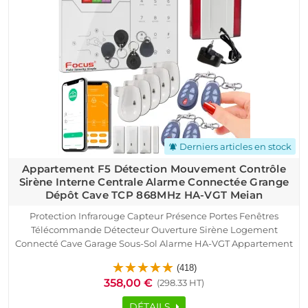
Derniers articles en stock
notifications_active
Appartement F5 Détection Mouvement Contrôle
Sirène Interne Centrale Alarme Connectée Grange
Dépôt Cave TCP 868MHz HA-VGT Meian
Protection Infrarouge Capteur Présence Portes Fenêtres
Télécommande Détecteur Ouverture Sirène Logement
Connecté Cave Garage Sous-Sol Alarme HA-VGT Appartement
F5 SmartPhone Ethernet TCP IP Réseau GSM Détection
(418)
Mouvement Pyroélectrique Contrôle Accès RFID
358,00 €
(298.33 HT)
DÉTAILS