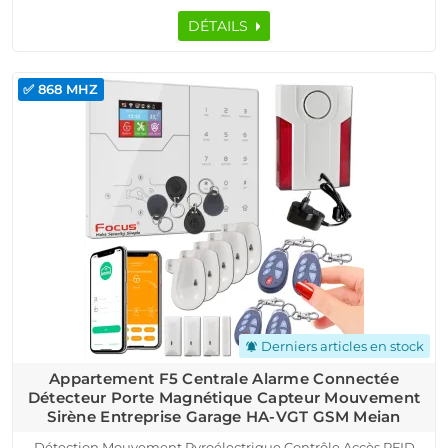
DÉTAILS
✅ 868 MHZ
Derniers articles en stock
notifications_active
Appartement F5 Centrale Alarme Connectée
Détecteur Porte Magnétique Capteur Mouvement
Sirène Entreprise Garage HA-VGT GSM Meian
Détection Mouvement Pyroélectrique Contrôle Accès RFID