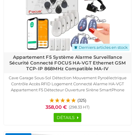
Derniers articles en stock
notifications_active
Appartement F5 Système Alarme Surveillance
Sécurité Connecté FOCUS HA-VGT Ethernet GSM
TCP-IP 868MHz Compatible MA-IV
Cave Garage Sous-Sol Détection Mouvement Pyroélectrique
Contrôle Accès RFID Logement Connecté Alarme HA-VGT
Appartement F5 Détecteur Ouverture Sirène SmartPhone
Ethernet TCP IP Réseau GSM Protection Infrarouge Capteur
(325)
Présence Portes Fenêtres Télécommande
358,00 €
(298.33 HT)
DÉTAILS