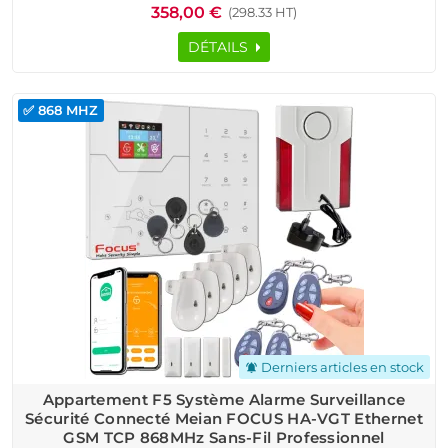
358,00 €
(298.33 HT)
DÉTAILS
✅ 868 MHZ
Derniers articles en stock
notifications_active
Appartement F5 Système Alarme Surveillance
Sécurité Connecté Meian FOCUS HA-VGT Ethernet
GSM TCP 868MHz Sans-Fil Professionnel