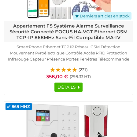
Derniers articles en stock
notifications_active
Appartement F5 Système Alarme Surveillance
Sécurité Connecté FOCUS HA-VGT Ethernet GSM
TCP-IP 868MHz Sans-Fil Compatible MA-IV
SmartPhone Ethernet TCP IP Réseau GSM Détection
Mouvement Pyroélectrique Contrôle Accès RFID Protection
Infrarouge Capteur Présence Portes Fenêtres Télécommande
Cave Garage Sous-Sol Logement Connecté Alarme HA-VGT
(271)
Appartement F5 Détecteur Ouverture Sirène
358,00 €
(298.33 HT)
DÉTAILS
✅ 868 MHZ