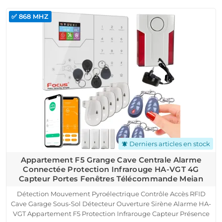
✅ 868 MHZ
Derniers articles en stock
notifications_active
Appartement F5 Grange Cave Centrale Alarme
Connectée Protection Infrarouge HA-VGT 4G
Capteur Portes Fenêtres Télécommande Meian
Détection Mouvement Pyroélectrique Contrôle Accès RFID
Cave Garage Sous-Sol Détecteur Ouverture Sirène Alarme HA-
VGT Appartement F5 Protection Infrarouge Capteur Présence