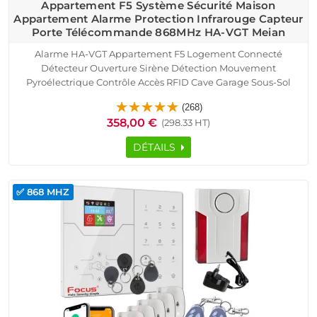
Appartement F5 Système Sécurité Maison
Appartement Alarme Protection Infrarouge Capteur
Porte Télécommande 868MHz HA-VGT Meian
Alarme HA-VGT Appartement F5 Logement Connecté
Détecteur Ouverture Sirène Détection Mouvement
Pyroélectrique Contrôle Accès RFID Cave Garage Sous-Sol
SmartPhone Ethernet TCP IP Réseau GSM Protection
(268)
Infrarouge Capteur Présence Portes Fenêtres Télécommande
358,00 €
(298.33 HT)
DÉTAILS
✅ 868 MHZ